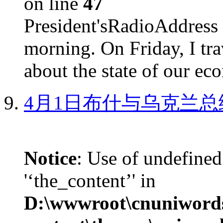
on line
47
President'sRadioAdd
morning. On Friday, I tra
about the state of our eco
4月1日布什与乌克兰总
Notice
: Use of undefined
'‘the_content’' in
D:\wwwroot\cnuniword