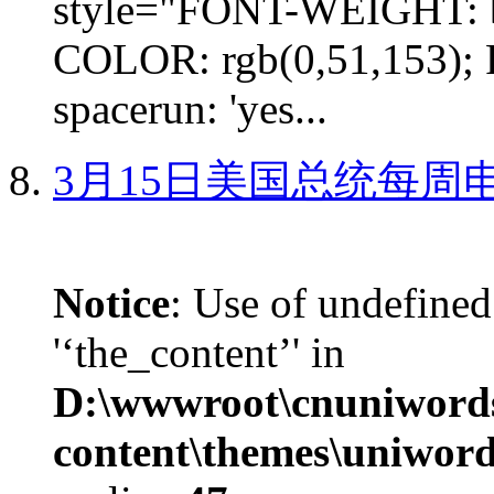
style="FONT-WEIGHT: b
COLOR: rgb(0,51,153); 
spacerun: 'yes...
3月15日美国总统每周
Notice
: Use of undefined
'‘the_content’' in
D:\wwwroot\cnuniword
content\themes\uniword