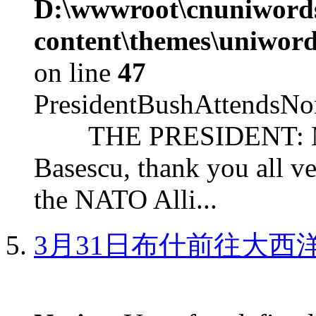
D:\wwwroot\cnuniword
content\themes\uniword
on line
47
PresidentBushAttendsNo
THE PRESIDENT: Mr. S
Basescu, thank you all v
the NATO Alli...
3月31日布什前往大西