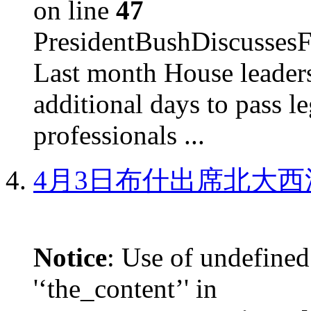
on line
47
PresidentBushDiscus
Last month House leaders
additional days to pass le
professionals ...
4月3日布什出席北大西
Notice
: Use of undefined
'‘the_content’' in