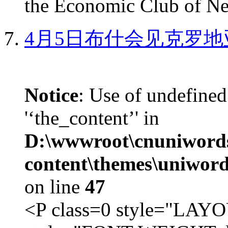
the Economic Club of Ne
4月5日布什会见克罗地
Notice
: Use of undefined
'‘the_content’' in
D:\wwwroot\cnuniword
content\themes\uniword
on line
47
<P class=0 style="LA