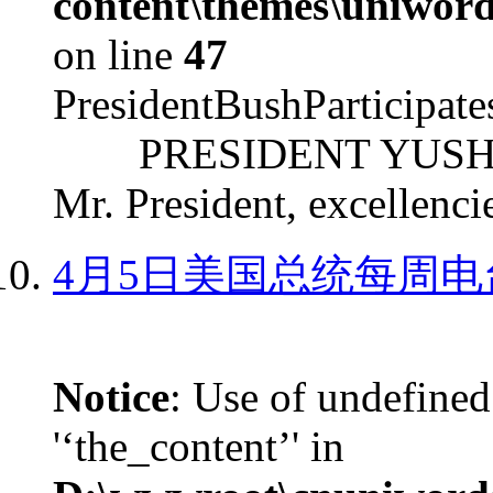
content\themes\uniword
on line
47
PresidentBushParticipat
PRESIDENT YUSHCHEN
Mr. President, excellencie
4月5日美国总统每周电
Notice
: Use of undefined
'‘the_content’' in