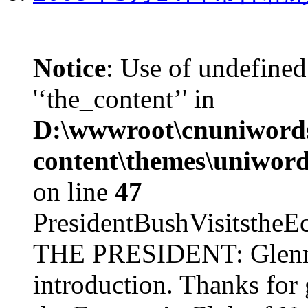
Notice
: Use of undefined
'‘the_content’' in
D:\wwwroot\cnuniword
content\themes\uniword
on line
47
PresidentBushVisits
THE PRESIDENT: Glenn, 
introduction. Thanks for 