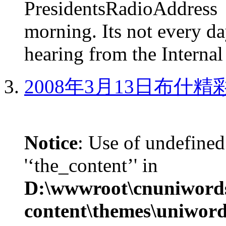
PresidentsRadioAddr
morning. Its not every d
hearing from the Internal
2008年3月13日布什
Notice
: Use of undefined
'‘the_content’' in
D:\wwwroot\cnuniword
content\themes\uniword