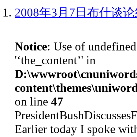
2008年3月7日布什谈
Notice
: Use of undefined
'‘the_content’' in
D:\wwwroot\cnuniword
content\themes\uniword
on line
47
PresidentBushDiscus
Earlier today I spoke w