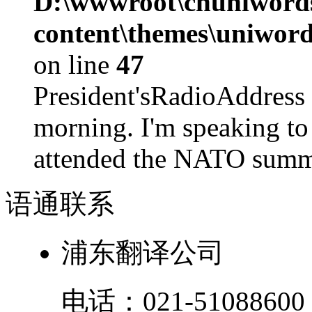
D:\wwwroot\cnuniword
content\themes\uniword
on line
47
President'sRadioAdd
morning. I'm speaking to
attended the NATO summit
语通
联系
浦东翻译公司
电话：
021-51088600