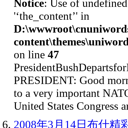
Notice
: Use of undefined
'‘the_content’' in
D:\wwwroot\cnuniword
content\themes\uniword
on line
47
PresidentBushDepar
PRESIDENT: Good mornin
to a very important NAT
United States Congress ar
2008年3月14日布什