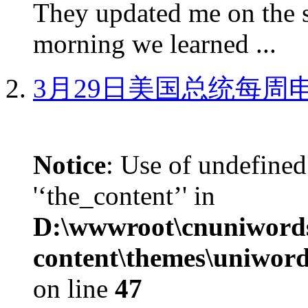
They updated me on the s
morning we learned ...
3月29日美国总统每周
Notice
: Use of undefined
'‘the_content’' in
D:\wwwroot\cnuniword
content\themes\uniword
on line
47