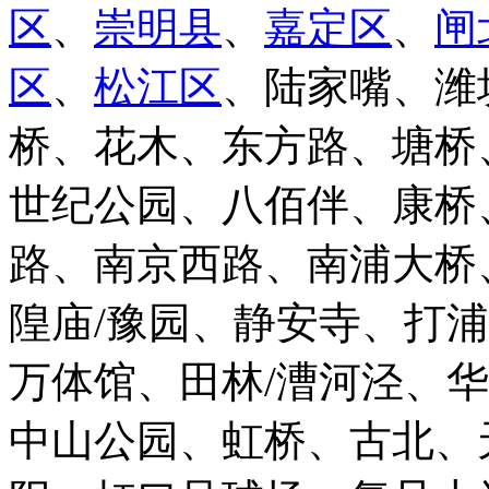
区
、
崇明县
、
嘉定区
、
闸
区
、
松江区
、陆家嘴、潍
桥、花木、东方路、塘桥
世纪公园、八佰伴、康桥
路、南京西路、南浦大桥
隍庙/豫园、静安寺、打
万体馆、田林/漕河泾、
中山公园、虹桥、古北、