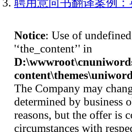
聘用意向书翻译案例：
Notice
: Use of undefined
'‘the_content’' in
D:\wwwroot\cnuniword
content\themes\uniword
The Company may change 
determined by business ob
reasons, but the offer is 
circumstances with respe