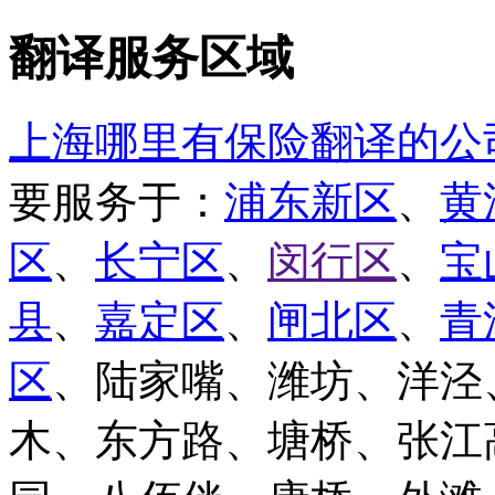
翻译服务区域
上海哪里有保险翻译的公
要服务于：
浦东新区
、
黄
区
、
长宁区
、
闵行区
、
宝
县
、
嘉定区
、
闸北区
、
青
区
、陆家嘴、潍坊、洋泾
木、东方路、塘桥、张江