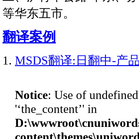
等华东五市。
翻译案例
MSDS翻译:日翻中-
Notice
: Use of undefined
'‘the_content’' in
D:\wwwroot\cnuniword
content\themes\uniword