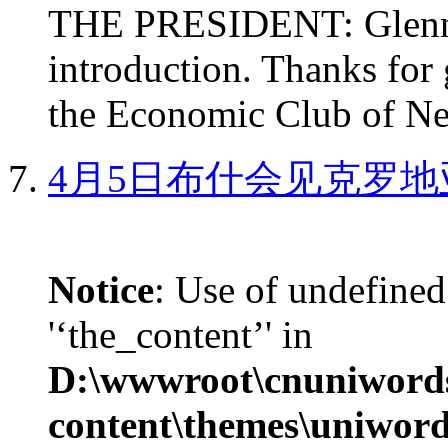
THE PRESIDENT: Glenn, 
introduction. Thanks for 
the Economic Club of Ne
4月5日布什会见克罗地
Notice
: Use of undefined
'‘the_content’' in
D:\wwwroot\cnuniword
content\themes\uniword