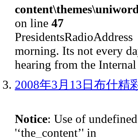
content\themes\uniword
on line
47
PresidentsRadioAddr
morning. Its not every d
hearing from the Internal
2008年3月13日布什
Notice
: Use of undefined
'‘the_content’' in