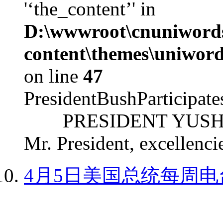
'‘the_content’' in
D:\wwwroot\cnuniword
content\themes\uniword
on line
47
PresidentBushParticipat
PRESIDENT YUSHCHEN
Mr. President, excellencie
4月5日美国总统每周电