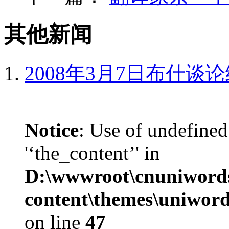
其他新闻
2008年3月7日布什谈
Notice
: Use of undefined
'‘the_content’' in
D:\wwwroot\cnuniword
content\themes\uniword
on line
47