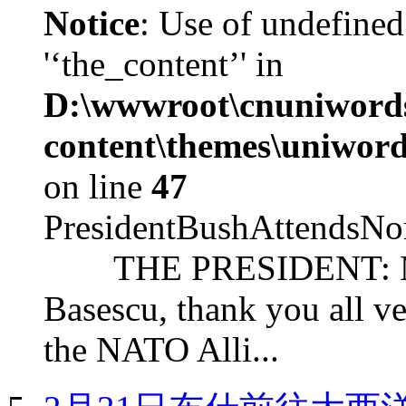
Notice
: Use of undefined
'‘the_content’' in
D:\wwwroot\cnuniword
content\themes\uniword
on line
47
PresidentBushAttendsNo
THE PRESIDENT: Mr. S
Basescu, thank you all v
the NATO Alli...