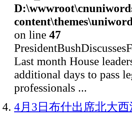
D:\wwwroot\cnuniword
content\themes\uniword
on line
47
PresidentBushDiscus
Last month House leaders
additional days to pass le
professionals ...
4月3日布什出席北大西