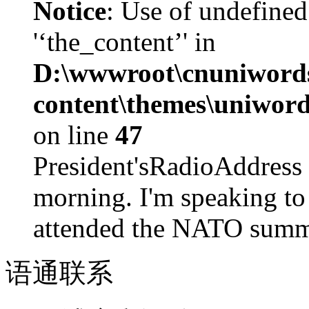
Notice
: Use of undefined
'‘the_content’' in
D:\wwwroot\cnuniword
content\themes\uniword
on line
47
President'sRadioAdd
morning. I'm speaking to
attended the NATO summit
语通
联系