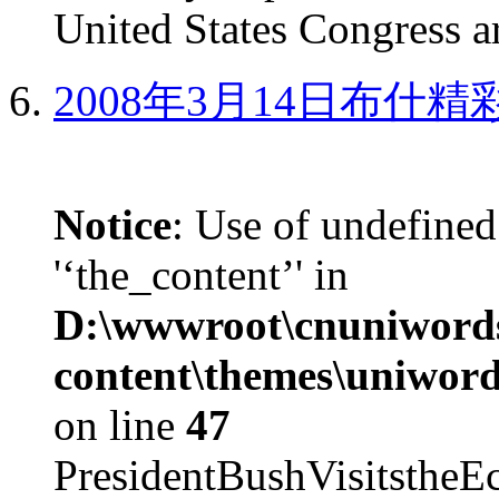
United States Congress ar
2008年3月14日布什
Notice
: Use of undefined
'‘the_content’' in
D:\wwwroot\cnuniword
content\themes\uniword
on line
47
PresidentBushVisits