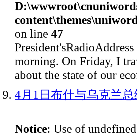
D:\wwwroot\cnuniword
content\themes\uniword
on line
47
President'sRadioAdd
morning. On Friday, I tra
about the state of our eco
4月1日布什与乌克兰总
Notice
: Use of undefined