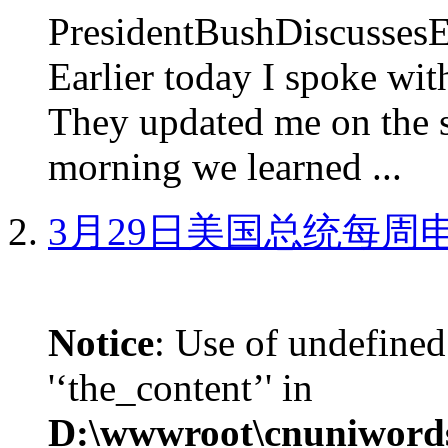
PresidentBushDiscus
Earlier today I spoke w
They updated me on the s
morning we learned ...
3月29日美国总统每周
Notice
: Use of undefined
'‘the_content’' in
D:\wwwroot\cnuniword