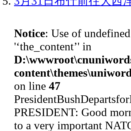
3月31日布什前往大西
Notice
: Use of undefined
'‘the_content’' in
D:\wwwroot\cnuniword
content\themes\uniword
on line
47
PresidentBushDepar
PRESIDENT: Good mornin
to a very important NAT