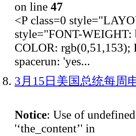
on line
47
<P class=0 style="LA
style="FONT-WEIGHT: b
COLOR: rgb(0,51,153); 
spacerun: 'yes...
3月15日美国总统每周
Notice
: Use of undefined
'‘the_content’' in