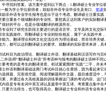
》中寻找到答案。该方案中提到以下两点：1.翻译硕士专业学位
象一般为学士学位获得者；鼓励非外语专业毕业生及有口、
笔译
鼓励非外语专业学生报考也是出于这个考虑。翻译硕士注重实践
更要注重各个领域翻译的专业性。要想真正达到客户的实际翻译
了很好的平台，也是分领域翻译的根源所在。
语专业到了研究生阶段主要进行的是语言学、文学及跨文化交际
而非实践操作。而翻译硕士专业则恰恰相反，属于“从实践中来，
作能力。翻译理论和跨文化交流仅作为理论基础，而非培养关键
能力，都可以达到翻译硕士的要求。就翻译的实际需求来讲，具
初试科目为政治理论、翻译硕士外语、翻译基础和汉语写作与百
二外语(即“翻译硕士外语”所考语种与报考的翻译硕士语种不同
主要考查的是考生的翻译潜质。初试紧紧围绕“实践”二字，并未
硕士外语和翻译基础这两门考试科目就心生畏惧，因为看起来它
为选择题、完形填空题、阅读理解题和作文题，题目难度适中，
积累，并通过各大高校真题的训练掌握这门课的考试内容。这门
试内容是专有名词中英互译以及篇章中英互译。考查重点集中在
，只要方法得当，也可取得高分。翻译硕士专业和外语专业有本