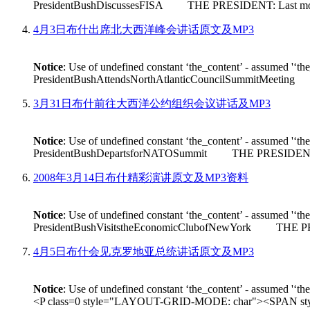
PresidentBushDiscussesFISA THE PRESIDENT: Last month House 
4月3日布什出席北大西洋峰会讲话原文及MP3
Notice
: Use of undefined constant ‘the_content’ - assumed '‘th
PresidentBushAttendsNorthAtlanticCouncilSummitMeeting THE
3月31日布什前往大西洋公约组织会议讲话及MP3
Notice
: Use of undefined constant ‘the_content’ - assumed '‘th
PresidentBushDepartsforNATOSummit THE PRESIDENT: Good m
2008年3月14日布什精彩演讲原文及MP3资料
Notice
: Use of undefined constant ‘the_content’ - assumed '‘th
PresidentBushVisitstheEconomicClubofNewYork THE PRESIDEN
4月5日布什会见克罗地亚总统讲话原文及MP3
Notice
: Use of undefined constant ‘the_content’ - assumed '‘th
<P class=0 style="LAYOUT-GRID-MODE: char"><SPAN style