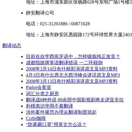
地址：
上海市
浦东新区
张杨路628号东明广场1号楼2
静安翻译公司
电话：
021-31261886
/
60871628
地址：
上海市
静安区
愚园路172号环球世界大厦2403
翻译
动态
目前在自学西班牙语中，怎样锻炼纯正发音？
成都指路牌英语翻译错误 一二环颠倒
2008年3月14日布什精彩演讲原文及MP3资料
4月3日布什出席北大西洋峰会讲话原文及MP3
2008年3月13日布什精彩演讲原文及MP3资料
Parlor会客室
词汇分类之厨房
翻译成8种外语 80余部中国影视剧将走进亚非拉
朴槿惠访华用不着翻译
涉外案件规范办理从翻译制度抓起
Coffe咖啡
“防雾霾口罩”用英文怎么说？