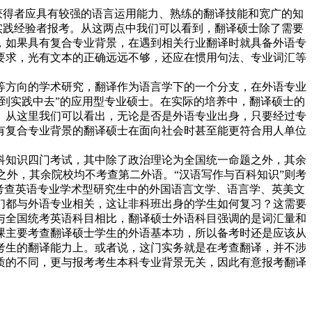
获得者应具有较强的语言运用能力、熟练的翻译技能和宽广的知
实践经验者报考。从这两点中我们可以看到，翻译硕士除了需要
，如果具有复合专业背景，在遇到相关行业翻译时就具备外语专
要求，光有文本的正确远远不够，还应在惯用句法、专业词汇等
等方向的学术研究，翻译作为语言学下的一个分支，在外语专业
到实践中去”的应用型专业硕士。在实际的培养中，翻译硕士的
。从这里我们可以看出，无论是否是外语专业出身，只要经过专
有复合专业背景的翻译硕士在面向社会时甚至能更符合用人单位
科知识四门考试，其中除了政治理论为全国统一命题之外，其余
)之外，其余院校均不考查第二外语。“汉语写作与百科知识”则考
考查英语专业学术型研究生中的外国语言文学、语言学、英美文
们都与外语专业相关，这让非科班出身的学生如何复习？这需要
与全国统考英语科目相比，翻译硕士外语科目强调的是词汇量和
课主要考查翻译硕士学生的外语基本功，所以备考时还是应该从
考生的翻译能力上。或者说，这门实务就是在考查翻译，并不涉
质的不同，更与报考考生本科专业背景无关，因此有意报考翻译