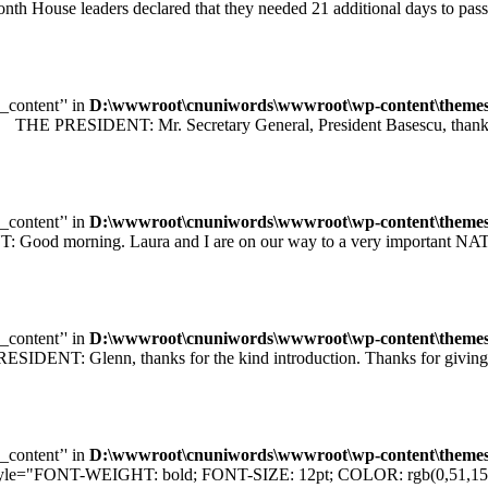
leaders declared that they needed 21 additional days to pass legisl
e_content’' in
D:\wwwroot\cnuniwords\wwwroot\wp-content\themes\u
 PRESIDENT: Mr. Secretary General, President Basescu, thank you 
e_content’' in
D:\wwwroot\cnuniwords\wwwroot\wp-content\themes\u
orning. Laura and I are on our way to a very important NATO sum
e_content’' in
D:\wwwroot\cnuniwords\wwwroot\wp-content\themes\u
T: Glenn, thanks for the kind introduction. Thanks for giving me
e_content’' in
D:\wwwroot\cnuniwords\wwwroot\wp-content\themes\u
="FONT-WEIGHT: bold; FONT-SIZE: 12pt; COLOR: rgb(0,51,153); F