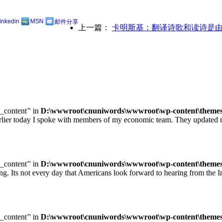
linkedin
MSN
邮件分享
上一篇：
卡明斯基：翻译诗歌和读诗是
e_content’' in
D:\wwwroot\cnuniwords\wwwroot\wp-content\themes\u
ay I spoke with members of my economic team. They updated me on
e_content’' in
D:\wwwroot\cnuniwords\wwwroot\wp-content\themes\u
ot every day that Americans look forward to hearing from the Inte
e_content’' in
D:\wwwroot\cnuniwords\wwwroot\wp-content\themes\u