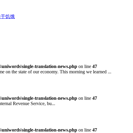
由于饥饿
niwords\single-translation-news.php
on line
47
 the state of our economy. This morning we learned ...
niwords\single-translation-news.php
on line
47
rnal Revenue Service, bu...
niwords\single-translation-news.php
on line
47