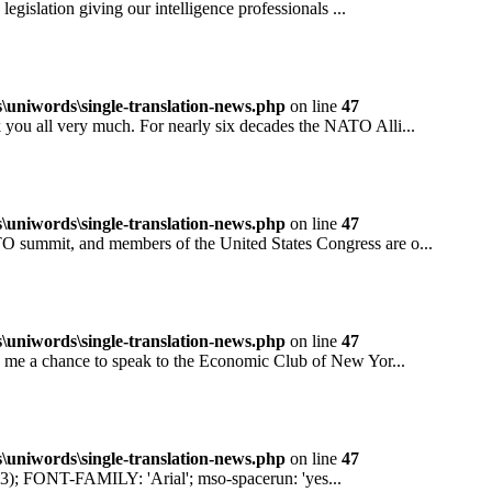
ation giving our intelligence professionals ...
niwords\single-translation-news.php
on line
47
all very much. For nearly six decades the NATO Alli...
niwords\single-translation-news.php
on line
47
mit, and members of the United States Congress are o...
niwords\single-translation-news.php
on line
47
 a chance to speak to the Economic Club of New Yor...
niwords\single-translation-news.php
on line
47
ONT-FAMILY: 'Arial'; mso-spacerun: 'yes...