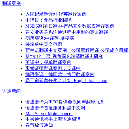
翻译
案例
入院记录翻译:中译英翻译案例
中译日：食品行业翻译
MSDS翻译:日翻中-产品安全数据表翻译案例
建立业务关系沟通过程中用到的英语翻译
病历翻译:中译英-脑梗塞
装箱单中英文范例
荷兰语翻译中文案例：公司章程翻译-公司成立目标
从“文化自恋”视角深化晚清翻译史研究
英译中：税单翻译案例
离婚证明翻译案例：英译中
德语翻译：德国营业执照翻译案例
员工递延留任奖金计划–English translation
语通
新闻
语通翻译为IFFO提供会议同声翻译服务
语通翻译首度服务起点中文网
Mail Server Maintenance!
中兴通讯携手上海语通翻译
春节放假通知