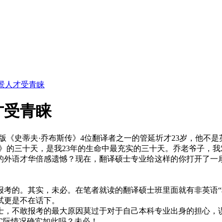
景人才受青睐
才受青睐
《史蒂夫·乔布斯传》4位翻译者之一的管延圻才23岁，他不是英
传》的三十天，是我23年的生命中最充实的三十天。乔老爷子，
的外语才华倍感遗憾？现在，翻译硕士专业给这样的你打开了一
报考的。其实，未必。在笔者就读的翻译硕士班里面就有非英语“
试更是不在话下。
士，不敢报考的最大原因莫过于对于自己本科专业出身的担心，
实际情况确实如此吗？未必！