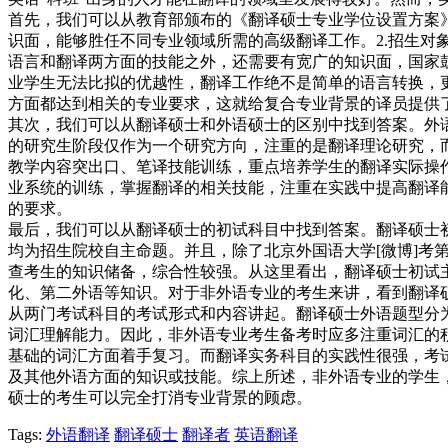
首先，我们可以从教育部颁布的《翻译硕士专业学位设置方案
识面，能够胜任不同专业领域所需的高级翻译工作。2.招生对
语言和翻译两方面的技能之外，还需要有宽广的知识面，国家
业学生无法比拟的优越性，翻译工作绝不是简单的语言转换，
方面都达到相关的专业要求，这就给复合专业背景的译员提供
其次，我们可以从翻译硕士和外语硕士的区别中找到答案。外
的研究生阶段仅作为一个研究方向，注重的是翻译理论研究，
教学内容突出口、笔译技能训练，重点培养学生的翻译实际操
业系统的训练，掌握翻译的相关技能，注重在实践中提高翻译
的要求。
最后，我们可以从翻译硕士的初试科目中找到答案。翻译硕士
均为招生院校自主命题。并且，除了北京外国语大学[微博]考第
查考生的知识储备，综合性较强。从这里看出，翻译硕士初试
化、第二外语等知识。对于非外语专业的考生来讲，看到翻译
从两门考试科目的考试形式和内容讲起。翻译硕士外语题型分
词汇理解能力。因此，非外语专业考生备考时应多注重词汇的
基础的词汇方面着手复习。而翻译实务科目的实践性很强，考
及其他外语方面的知识或技能。综上所述，非外语专业的学生
硕士的考生可以完全打消专业背景的顾虑。
Tags:
外语翻译
翻译硕士
翻译者
英语翻译