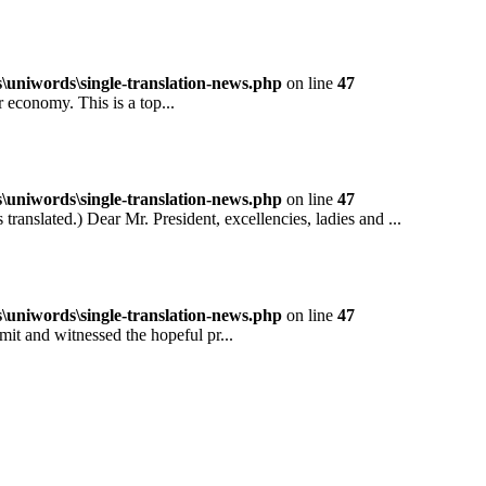
niwords\single-translation-news.php
on line
47
conomy. This is a top...
niwords\single-translation-news.php
on line
47
ted.) Dear Mr. President, excellencies, ladies and ...
niwords\single-translation-news.php
on line
47
and witnessed the hopeful pr...