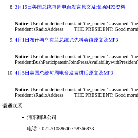
3月15日美国总统每周电台发言原文及现场MP3资料
Notice
: Use of undefined constant ‘the_content’ - assumed '‘th
President'sRadioAddress THE PRESIDENT: Good morning. On Fr
4月1日布什与乌克兰总统尤先科会谈原文及MP3
Notice
: Use of undefined constant ‘the_content’ - assumed '‘th
PresidentBushParticipatesinJointPressAvailabilitywithPres
4月5日美国总统每周电台发言讲话原文及MP3
Notice
: Use of undefined constant ‘the_content’ - assumed '‘th
President'sRadioAddress THE PRESIDENT: Good morning. I'm
语通
联系
浦东翻译公司
电话：
021-51088600
/
58366833