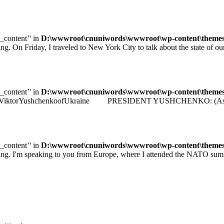
e_content’' in
D:\wwwroot\cnuniwords\wwwroot\wp-content\themes\u
iday, I traveled to New York City to talk about the state of our e
e_content’' in
D:\wwwroot\cnuniwords\wwwroot\wp-content\themes\u
identViktorYushchenkoofUkraine PRESIDENT YUSHCHENKO: (As transla
e_content’' in
D:\wwwroot\cnuniwords\wwwroot\wp-content\themes\u
 speaking to you from Europe, where I attended the NATO summit 