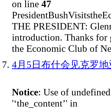
on line
47
PresidentBushVisits
THE PRESIDENT: Glenn, 
introduction. Thanks for 
the Economic Club of Ne
4月5日布什会见克罗地
Notice
: Use of undefined
'‘the_content’' in