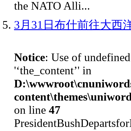
the NATO Alli...
3月31日布什前往大西
Notice
: Use of undefined
'‘the_content’' in
D:\wwwroot\cnuniword
content\themes\uniword
on line
47
PresidentBushDepar