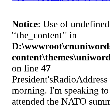
Notice
: Use of undefined
'‘the_content’' in
D:\wwwroot\cnuniword
content\themes\uniword
on line
47
President'sRadioAdd
morning. I'm speaking to
attended the NATO summit