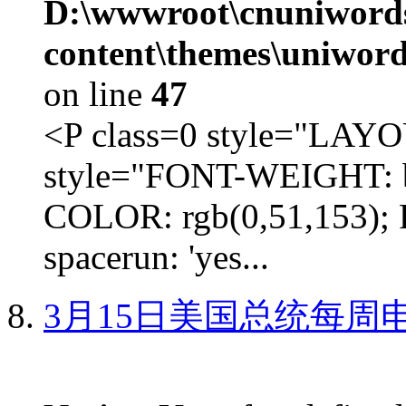
D:\wwwroot\cnuniword
content\themes\uniword
on line
47
<P class=0 style="LA
style="FONT-WEIGHT: b
COLOR: rgb(0,51,153); 
spacerun: 'yes...
3月15日美国总统每周