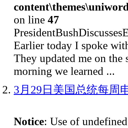
content\themes\uniword
on line
47
PresidentBushDiscus
Earlier today I spoke w
They updated me on the s
morning we learned ...
3月29日美国总统每周
Notice
: Use of undefined