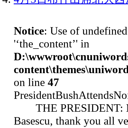
Notice
: Use of undefined
'‘the_content’' in
D:\wwwroot\cnuniword
content\themes\uniword
on line
47
PresidentBushAttendsNo
THE PRESIDENT: Mr. S
Basescu, thank you all v