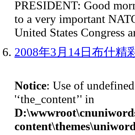
PRESIDENT: Good mornin
to a very important NAT
United States Congress ar
2008年3月14日布什
Notice
: Use of undefined
'‘the_content’' in
D:\wwwroot\cnuniword
content\themes\uniword