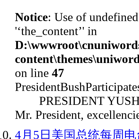
Notice
: Use of undefined
'‘the_content’' in
D:\wwwroot\cnuniword
content\themes\uniword
on line
47
PresidentBushParticipat
PRESIDENT YUSHCHEN
Mr. President, excellencie
4月5日美国总统每周电