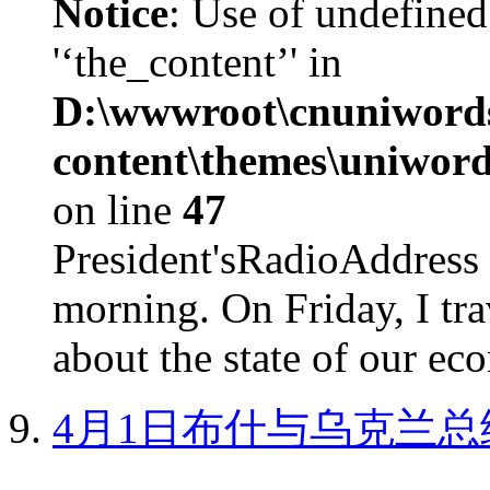
Notice
: Use of undefined
'‘the_content’' in
D:\wwwroot\cnuniword
content\themes\uniword
on line
47
President'sRadioAdd
morning. On Friday, I tra
about the state of our eco
4月1日布什与乌克兰总