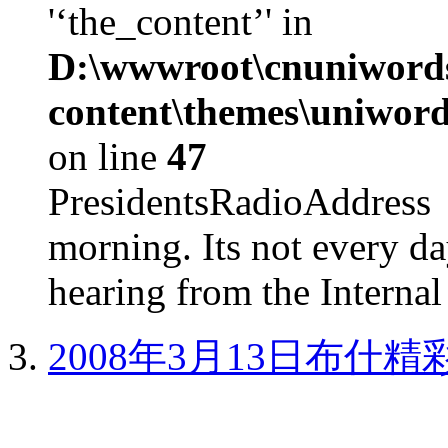
'‘the_content’' in
D:\wwwroot\cnuniword
content\themes\uniword
on line
47
PresidentsRadioAddr
morning. Its not every d
hearing from the Internal
2008年3月13日布什