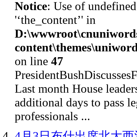
Notice
: Use of undefined
'‘the_content’' in
D:\wwwroot\cnuniword
content\themes\uniword
on line
47
PresidentBushDiscus
Last month House leaders
additional days to pass le
professionals ...
4月3日布什出席北大西