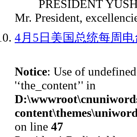
PRESIDENT YUSHCHEN
Mr. President, excellencie
4月5日美国总统每周电
Notice
: Use of undefined
'‘the_content’' in
D:\wwwroot\cnuniword
content\themes\uniword
on line
47