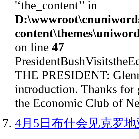
'‘the_content’' in
D:\wwwroot\cnuniword
content\themes\uniword
on line
47
PresidentBushVisits
THE PRESIDENT: Glenn, 
introduction. Thanks for 
the Economic Club of Ne
4月5日布什会见克罗地