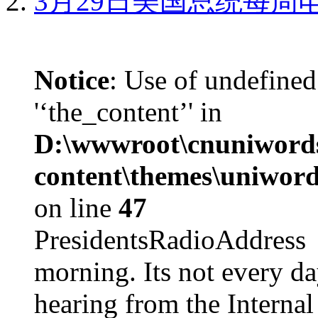
3月29日美国总统每周
Notice
: Use of undefined
'‘the_content’' in
D:\wwwroot\cnuniword
content\themes\uniword
on line
47
PresidentsRadioAddr
morning. Its not every d
hearing from the Internal