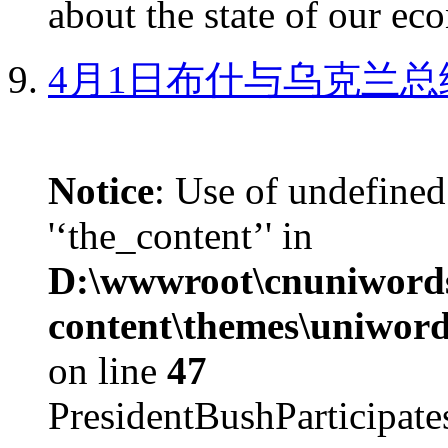
about the state of our eco
4月1日布什与乌克兰总
Notice
: Use of undefined
'‘the_content’' in
D:\wwwroot\cnuniword
content\themes\uniword
on line
47
PresidentBushParticipat