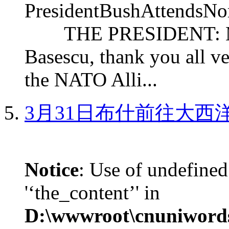
PresidentBushAttendsNo
THE PRESIDENT: Mr. S
Basescu, thank you all v
the NATO Alli...
3月31日布什前往大西
Notice
: Use of undefined
'‘the_content’' in
D:\wwwroot\cnuniword