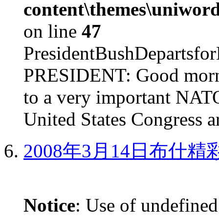
content\themes\uniword
on line
47
PresidentBushDepar
PRESIDENT: Good mornin
to a very important NAT
United States Congress ar
2008年3月14日布什
Notice
: Use of undefined