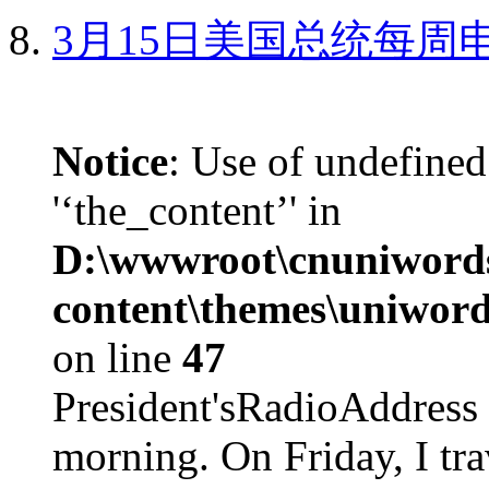
3月15日美国总统每周
Notice
: Use of undefined
'‘the_content’' in
D:\wwwroot\cnuniword
content\themes\uniword
on line
47
President'sRadioAdd
morning. On Friday, I tra