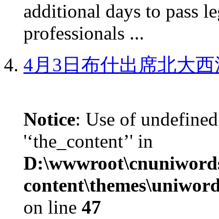
additional days to pass le
professionals ...
4月3日布什出席北大西
Notice
: Use of undefined
'‘the_content’' in
D:\wwwroot\cnuniword
content\themes\uniword
on line
47