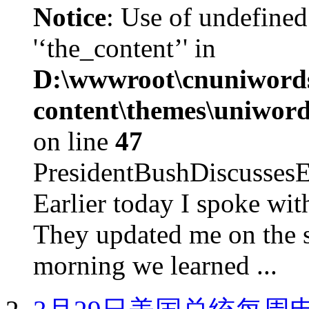
Notice
: Use of undefined
'‘the_content’' in
D:\wwwroot\cnuniword
content\themes\uniword
on line
47
PresidentBushDiscus
Earlier today I spoke w
They updated me on the s
morning we learned ...