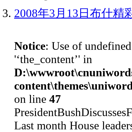
2008年3月13日布什
Notice
: Use of undefined
'‘the_content’' in
D:\wwwroot\cnuniword
content\themes\uniword
on line
47
PresidentBushDiscus
Last month House leaders