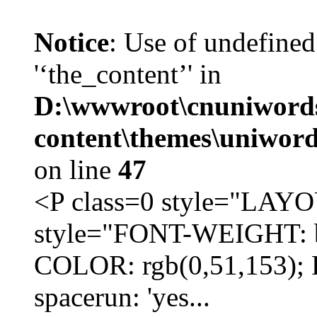
Notice
: Use of undefined
'‘the_content’' in
D:\wwwroot\cnuniword
content\themes\uniword
on line
47
<P class=0 style="LA
style="FONT-WEIGHT: b
COLOR: rgb(0,51,153); 
spacerun: 'yes...