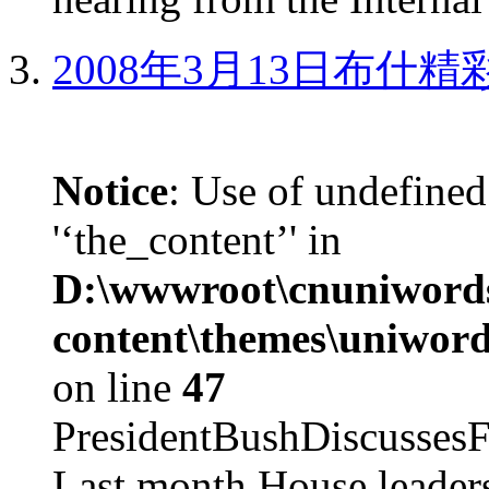
2008年3月13日布什
Notice
: Use of undefined
'‘the_content’' in
D:\wwwroot\cnuniword
content\themes\uniword
on line
47
PresidentBushDiscus
Last month House leaders