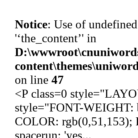
Notice
: Use of undefined
'‘the_content’' in
D:\wwwroot\cnuniword
content\themes\uniword
on line
47
<P class=0 style="LA
style="FONT-WEIGHT: b
COLOR: rgb(0,51,153); 
spacerun: 'yes...