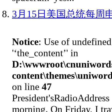
3月15日美国总统每周
Notice
: Use of undefined
'‘the_content’' in
D:\wwwroot\cnuniword
content\themes\uniword
on line
47
President'sRadioAdd
morning. On Friday, I tra