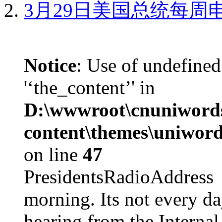
3月29日美国总统每周
Notice
: Use of undefined
'‘the_content’' in
D:\wwwroot\cnuniword
content\themes\uniword
on line
47
PresidentsRadioAddr
morning. Its not every d
hearing from the Internal