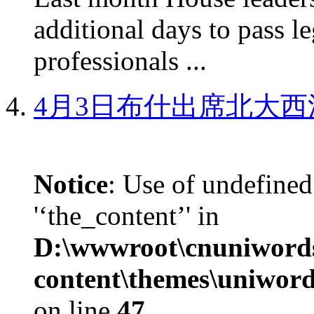
additional days to pass le
professionals ...
4月3日布什出席北大西
Notice
: Use of undefined
'‘the_content’' in
D:\wwwroot\cnuniword
content\themes\uniword
on line
47