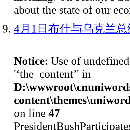
about the state of our eco
4月1日布什与乌克兰总
Notice
: Use of undefined
'‘the_content’' in
D:\wwwroot\cnuniword
content\themes\uniword
on line
47
PresidentBushParticipat