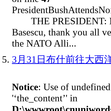
PresidentBushAttendsNo
THE PRESIDENT: Mr. S
Basescu, thank you all v
the NATO Alli...
3月31日布什前往大西
Notice
: Use of undefined
'‘the_content’' in
D:\wwwroot\cnuniword