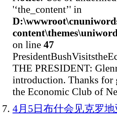
'‘the_content’' in
D:\wwwroot\cnuniword
content\themes\uniword
on line
47
PresidentBushVisits
THE PRESIDENT: Glenn, 
introduction. Thanks for 
the Economic Club of Ne
4月5日布什会见克罗地