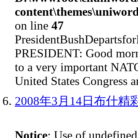
content\themes\uniword
on line
47
PresidentBushDepar
PRESIDENT: Good mornin
to a very important NAT
United States Congress ar
2008年3月14日布什
Notice
: Use of undefined