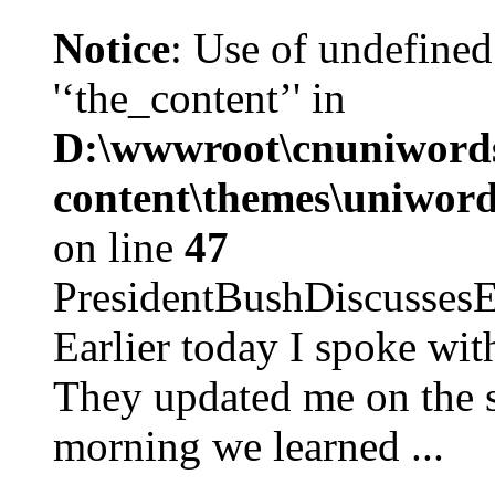
Notice
: Use of undefined
'‘the_content’' in
D:\wwwroot\cnuniword
content\themes\uniword
on line
47
PresidentBushDiscus
Earlier today I spoke w
They updated me on the s
morning we learned ...