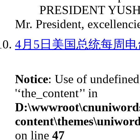
PRESIDENT YUSHCHEN
Mr. President, excellencie
4月5日美国总统每周电
Notice
: Use of undefined
'‘the_content’' in
D:\wwwroot\cnuniword
content\themes\uniword
on line
47