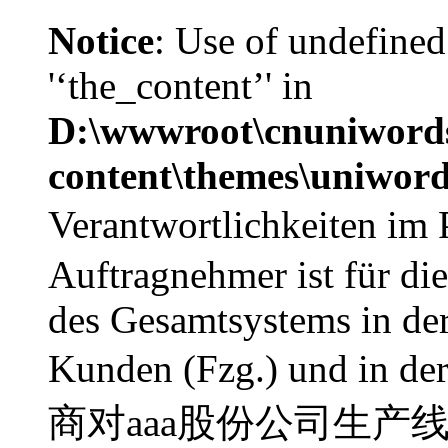
Notice
: Use of undefined
'‘the_content’' in
D:\wwwroot\cnuniword
content\themes\uniword
Verantwortlichkeiten
Auftragnehmer ist für di
des Gesamtsystems in de
Kunden (Fzg.) und in de
商对aaa股份公司生产