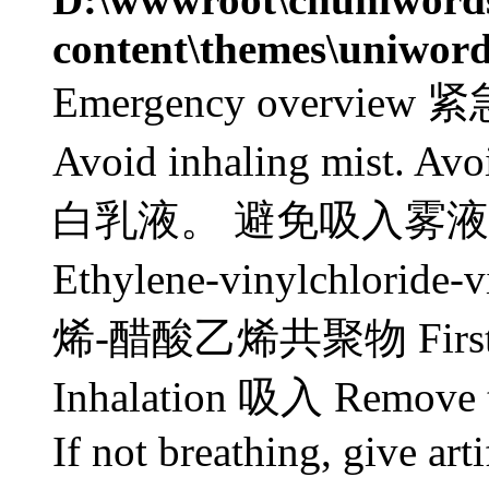
content\themes\uniword
Emergency overview 紧
Avoid inhaling mist. Avo
白乳液。 避免吸入雾
Ethylene-vinylchloride
烯-醋酸乙烯共聚物 First a
Inhalation 吸入 Remove to 
If not breathing, give artif