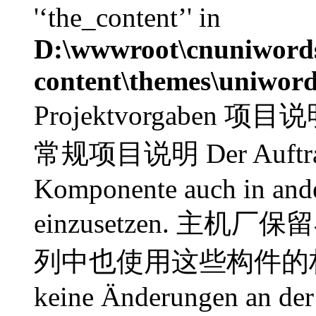
'‘the_content’' in
D:\wwwroot\cnuniword
content\themes\uniword
Projektvorgaben 项目说明 
常规项目说明 Der Auftraggeb
Komponente auch in ande
einzusetzen. 
列中也使用这些构件的权利。 De
keine Änderungen an de