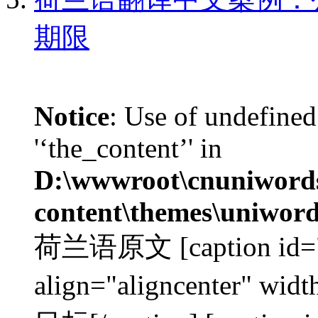
期限
Notice
: Use of undefined
'‘the_content’' in
D:\wwwroot\cnuniword
content\themes\uniword
荷兰语原文 [caption id="a
align="aligncenter