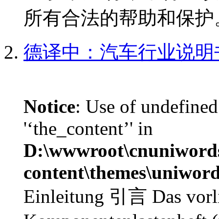
所有合法的帮助和保护。 
德译中：汽车行业说明
Notice
: Use of undefined
'‘the_content’' in
D:\wwwroot\cnuniword
content\themes\uniword
Einleitung 引言 Das vorl