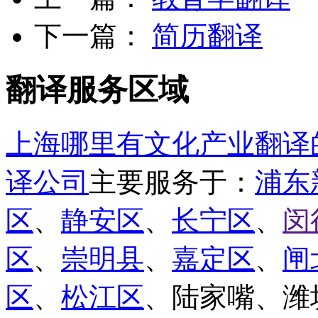
下一篇：
简历翻译
翻译服务区域
上海哪里有文化产业翻译
译公司
主要服务于：
浦东
区
、
静安区
、
长宁区
、
闵
区
、
崇明县
、
嘉定区
、
闸
区
、
松江区
、陆家嘴、潍