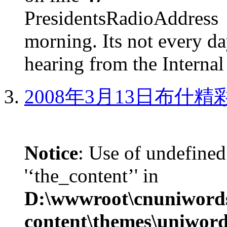
PresidentsRadioAddr
morning. Its not every d
hearing from the Internal
2008年3月13日布什
Notice
: Use of undefined
'‘the_content’' in
D:\wwwroot\cnuniword
content\themes\uniword