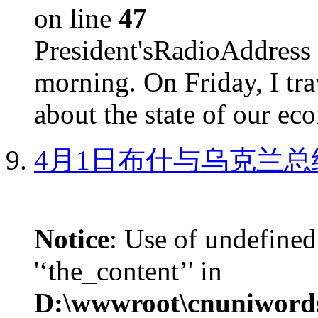
on line
47
President'sRadioAdd
morning. On Friday, I tra
about the state of our eco
4月1日布什与乌克兰总
Notice
: Use of undefined
'‘the_content’' in
D:\wwwroot\cnuniword