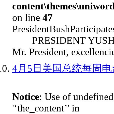
content\themes\uniword
on line
47
PresidentBushParticipat
PRESIDENT YUSHCHEN
Mr. President, excellencie
4月5日美国总统每周电
Notice
: Use of undefined
'‘the_content’' in