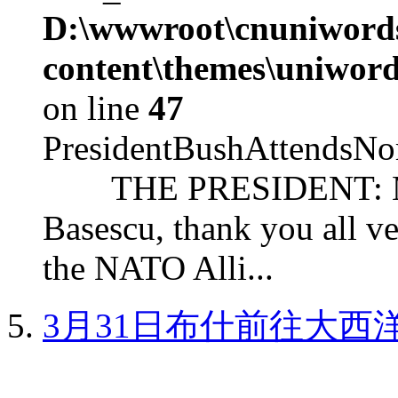
D:\wwwroot\cnuniword
content\themes\uniword
on line
47
PresidentBushAttendsNo
THE PRESIDENT: Mr. S
Basescu, thank you all v
the NATO Alli...
3月31日布什前往大西