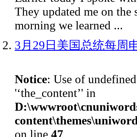
They updated me on the s
morning we learned ...
3月29日美国总统每周
Notice
: Use of undefined
'‘the_content’' in
D:\wwwroot\cnuniword
content\themes\uniword
on line
47