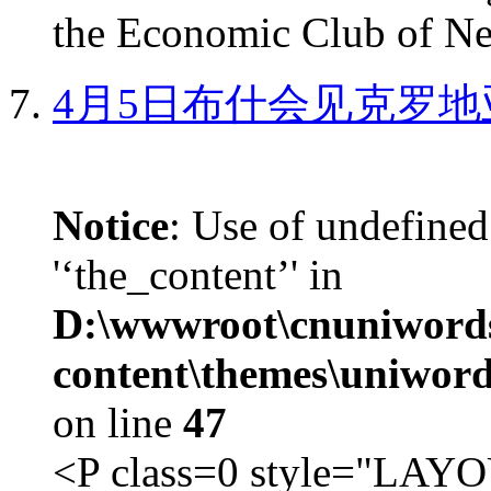
the Economic Club of Ne
4月5日布什会见克罗地
Notice
: Use of undefined
'‘the_content’' in
D:\wwwroot\cnuniword
content\themes\uniword
on line
47
<P class=0 style="LA