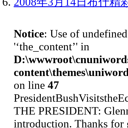
2008年3月14日布什
Notice
: Use of undefined
'‘the_content’' in
D:\wwwroot\cnuniword
content\themes\uniword
on line
47
PresidentBushVisits
THE PRESIDENT: Glenn, 
introduction. Thanks for 