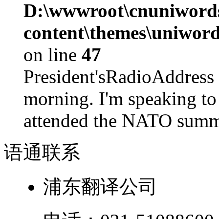
D:\wwwroot\cnuniword
content\themes\uniword
on line
47
President'sRadioAdd
morning. I'm speaking to
attended the NATO summit
语通
联系
浦东翻译公司