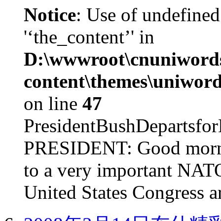
Notice
: Use of undefined
'‘the_content’' in
D:\wwwroot\cnuniword
content\themes\uniword
on line
47
PresidentBushDepar
PRESIDENT: Good mornin
to a very important NAT
United States Congress ar