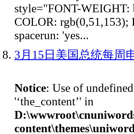
style="FONT-WEIGHT: b
COLOR: rgb(0,51,153); 
spacerun: 'yes...
3月15日美国总统每周
Notice
: Use of undefined
'‘the_content’' in
D:\wwwroot\cnuniword
content\themes\uniword