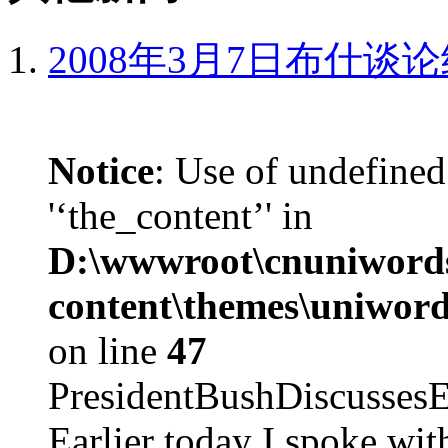
2008年3月7日布什谈
Notice
: Use of undefined
'‘the_content’' in
D:\wwwroot\cnuniword
content\themes\uniword
on line
47
PresidentBushDiscus
Earlier today I spoke w