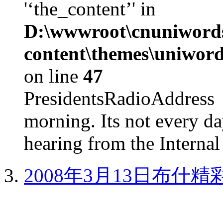
'‘the_content’' in
D:\wwwroot\cnuniword
content\themes\uniword
on line
47
PresidentsRadioAddr
morning. Its not every d
hearing from the Internal
2008年3月13日布什