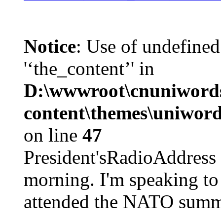
Notice
: Use of undefined
'‘the_content’' in
D:\wwwroot\cnuniword
content\themes\uniword
on line
47
President'sRadioAdd
morning. I'm speaking to
attended the NATO summit