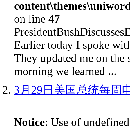
content\themes\uniword
on line
47
PresidentBushDiscus
Earlier today I spoke w
They updated me on the s
morning we learned ...
3月29日美国总统每周
Notice
: Use of undefined