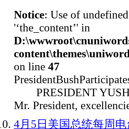
Notice
: Use of undefined
'‘the_content’' in
D:\wwwroot\cnuniword
content\themes\uniword
on line
47
PresidentBushParticipat
PRESIDENT YUSHCHEN
Mr. President, excellencie
4月5日美国总统每周电