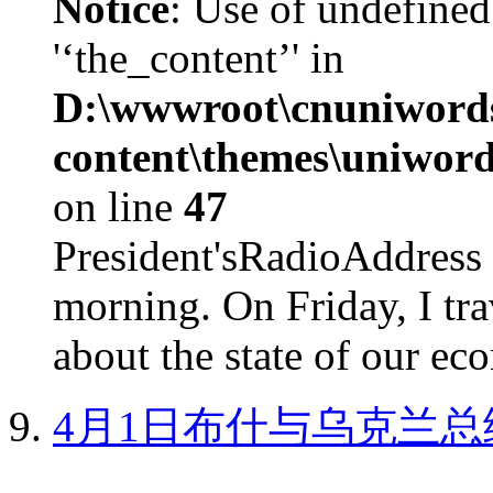
Notice
: Use of undefined
'‘the_content’' in
D:\wwwroot\cnuniword
content\themes\uniword
on line
47
President'sRadioAdd
morning. On Friday, I tra
about the state of our eco
4月1日布什与乌克兰总