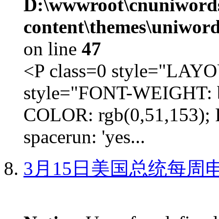
D:\wwwroot\cnuniword
content\themes\uniword
on line
47
<P class=0 style="LA
style="FONT-WEIGHT: b
COLOR: rgb(0,51,153); 
spacerun: 'yes...
3月15日美国总统每周