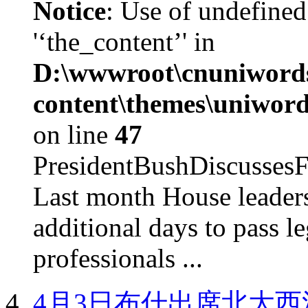
Notice
: Use of undefined
'‘the_content’' in
D:\wwwroot\cnuniword
content\themes\uniword
on line
47
PresidentBushDiscus
Last month House leaders
additional days to pass le
professionals ...
4月3日布什出席北大西