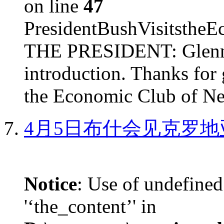
on line
47
PresidentBushVisits
THE PRESIDENT: Glenn, 
introduction. Thanks for 
the Economic Club of Ne
4月5日布什会见克罗地
Notice
: Use of undefined
'‘the_content’' in