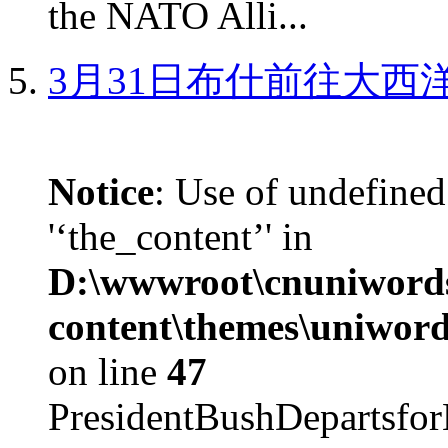
the NATO Alli...
3月31日布什前往大西
Notice
: Use of undefined
'‘the_content’' in
D:\wwwroot\cnuniword
content\themes\uniword
on line
47
PresidentBushDepar