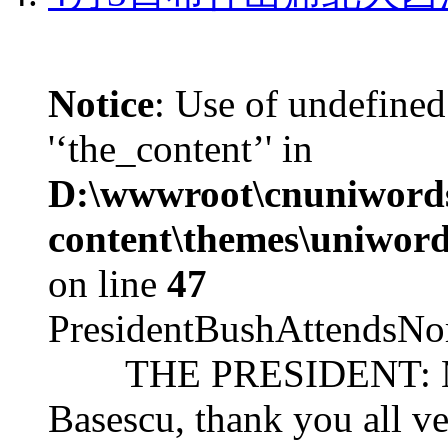
Notice
: Use of undefined
'‘the_content’' in
D:\wwwroot\cnuniword
content\themes\uniword
on line
47
PresidentBushAttendsNo
THE PRESIDENT: Mr. S
Basescu, thank you all v