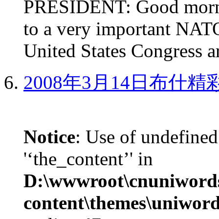
PRESIDENT: Good mornin
to a very important NAT
United States Congress ar
2008年3月14日布什
Notice
: Use of undefined
'‘the_content’' in
D:\wwwroot\cnuniword
content\themes\uniword