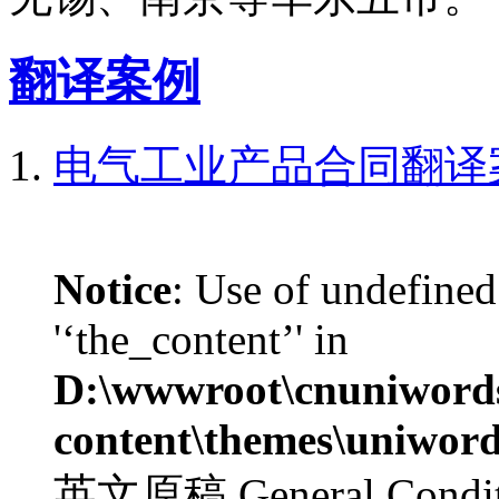
翻译案例
电气工业产品合同翻译
Notice
: Use of undefined
'‘the_content’' in
D:\wwwroot\cnuniword
content\themes\uniword
英文原稿 General Condition