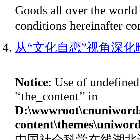
Goods all over the world 
conditions hereinafter 
从“文化自恋”视角深
Notice
: Use of undefined
'‘the_content’' in
D:\wwwroot\cnuniword
content\themes\uniword
中国社会科学在线湖北