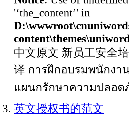
'‘the_content’' in
D:\wwwroot\cnuniword
content\themes\uniword
中文原文 新员工安全培训 
译 การฝึกอบรมพนักงาน
แผนกรักษาความปลอดภั
英文授权书的范文