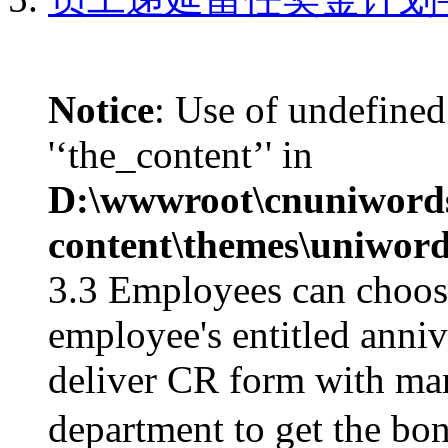
Notice
: Use of undefined
'‘the_content’' in
D:\wwwroot\cnuniword
content\themes\uniword
3.3 Employees can choose
employee's entitled anniv
deliver CR form with man
department to get 