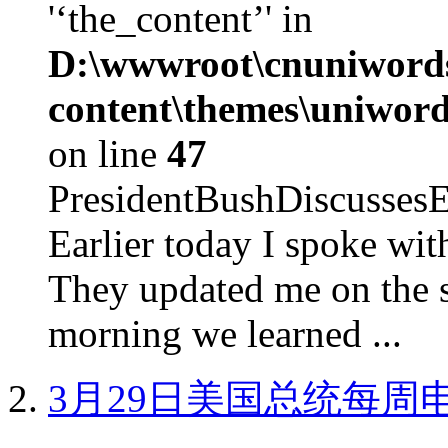
'‘the_content’' in
D:\wwwroot\cnuniword
content\themes\uniword
on line
47
PresidentBushDiscus
Earlier today I spoke w
They updated me on the s
morning we learned ...
3月29日美国总统每周