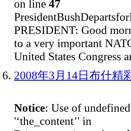
on line
47
PresidentBushDepar
PRESIDENT: Good mornin
to a very important NAT
United States Congress ar
2008年3月14日布什
Notice
: Use of undefined
'‘the_content’' in