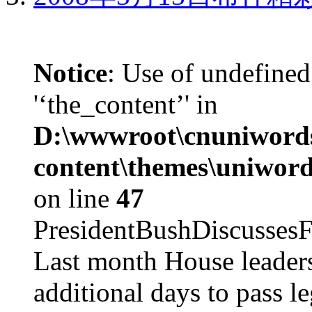
Notice
: Use of undefined
'‘the_content’' in
D:\wwwroot\cnuniword
content\themes\uniword
on line
47
PresidentBushDiscus
Last month House leaders
additional days to pass le