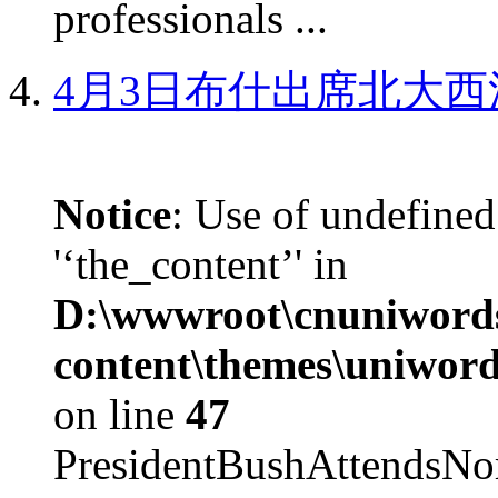
professionals ...
4月3日布什出席北大西
Notice
: Use of undefined
'‘the_content’' in
D:\wwwroot\cnuniword
content\themes\uniword
on line
47
PresidentBushAttendsNo