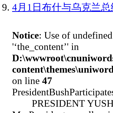
4月1日布什与乌克兰总
Notice
: Use of undefined
'‘the_content’' in
D:\wwwroot\cnuniword
content\themes\uniword
on line
47
PresidentBushParticipat
PRESIDENT YUSHCHEN