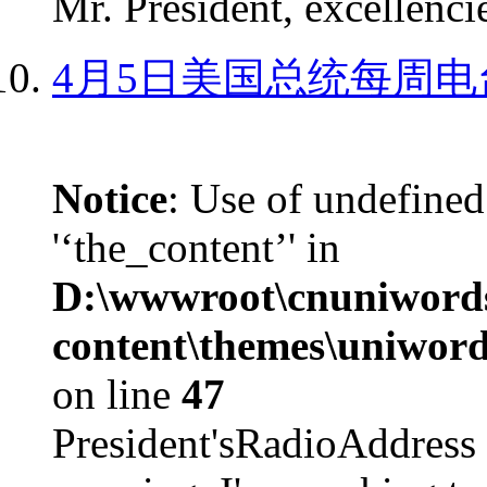
Mr. President, excellencie
4月5日美国总统每周电
Notice
: Use of undefined
'‘the_content’' in
D:\wwwroot\cnuniword
content\themes\uniword
on line
47
President'sRadioAdd