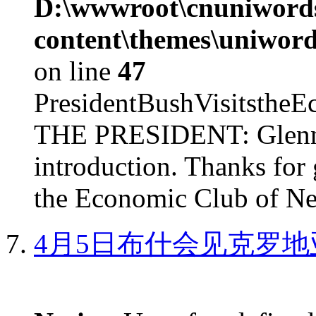
D:\wwwroot\cnuniword
content\themes\uniword
on line
47
PresidentBushVisits
THE PRESIDENT: Glenn, 
introduction. Thanks for 
the Economic Club of Ne
4月5日布什会见克罗地