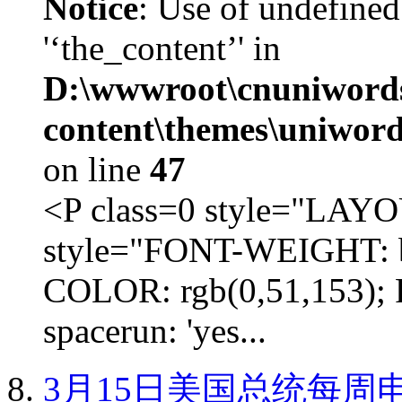
Notice
: Use of undefined
'‘the_content’' in
D:\wwwroot\cnuniword
content\themes\uniword
on line
47
<P class=0 style="LA
style="FONT-WEIGHT: b
COLOR: rgb(0,51,153); 
spacerun: 'yes...
3月15日美国总统每周