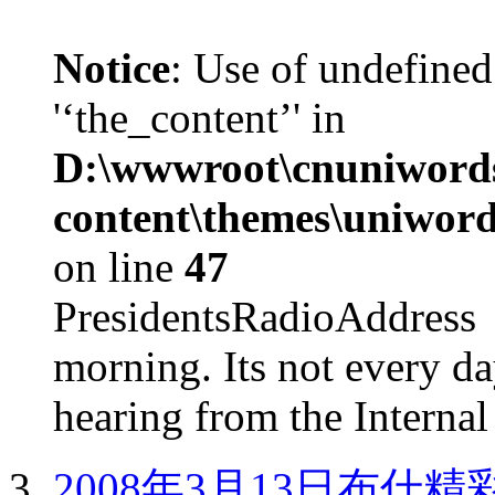
Notice
: Use of undefined
'‘the_content’' in
D:\wwwroot\cnuniword
content\themes\uniword
on line
47
PresidentsRadioAddr
morning. Its not every d
hearing from the Internal
2008年3月13日布什