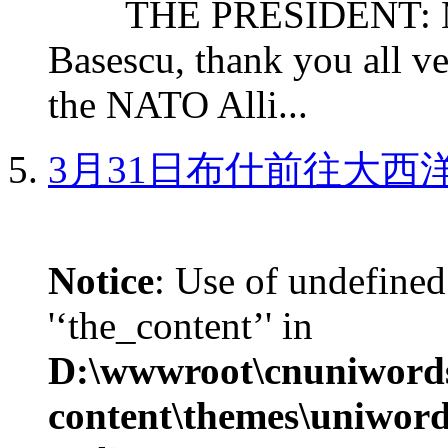
THE PRESIDENT: Mr. S
Basescu, thank you all v
the NATO Alli...
3月31日布什前往大西
Notice
: Use of undefined
'‘the_content’' in
D:\wwwroot\cnuniword
content\themes\uniword