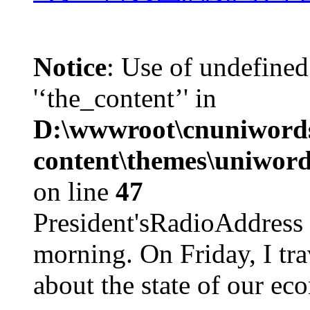
Notice
: Use of undefined
'‘the_content’' in
D:\wwwroot\cnuniword
content\themes\uniword
on line
47
President'sRadioAdd
morning. On Friday, I tra
about the state of our eco