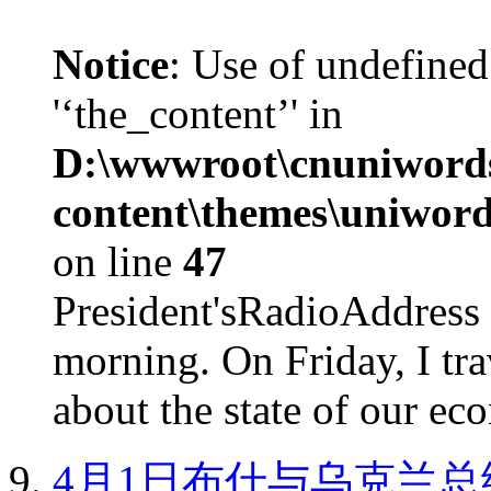
Notice
: Use of undefined
'‘the_content’' in
D:\wwwroot\cnuniword
content\themes\uniword
on line
47
President'sRadioAdd
morning. On Friday, I tra
about the state of our eco
4月1日布什与乌克兰总