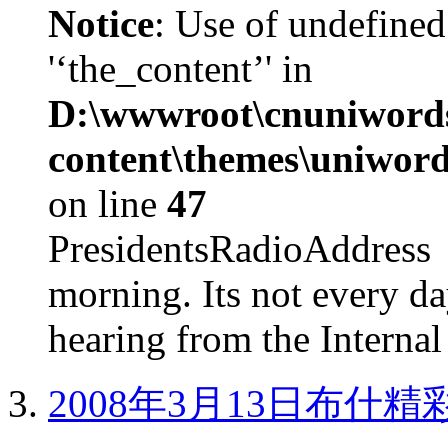
Notice
: Use of undefined
'‘the_content’' in
D:\wwwroot\cnuniword
content\themes\uniword
on line
47
PresidentsRadioAddr
morning. Its not every d
hearing from the Internal
2008年3月13日布什