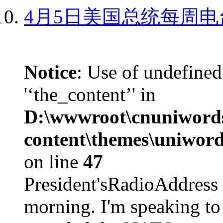
4月5日美国总统每周电
Notice
: Use of undefined
'‘the_content’' in
D:\wwwroot\cnuniword
content\themes\uniword
on line
47
President'sRadioAdd
morning. I'm speaking to