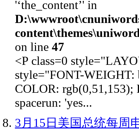
'‘the_content’' in
D:\wwwroot\cnuniword
content\themes\uniword
on line
47
<P class=0 style="LA
style="FONT-WEIGHT: b
COLOR: rgb(0,51,153); 
spacerun: 'yes...
3月15日美国总统每周