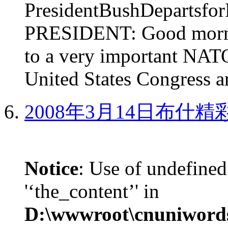
PresidentBushDepar
PRESIDENT: Good mornin
to a very important NAT
United States Congress ar
2008年3月14日布什
Notice
: Use of undefined
'‘the_content’' in
D:\wwwroot\cnuniword