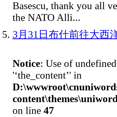
Basescu, thank you all v
the NATO Alli...
3月31日布什前往大西
Notice
: Use of undefined
'‘the_content’' in
D:\wwwroot\cnuniword
content\themes\uniword
on line
47