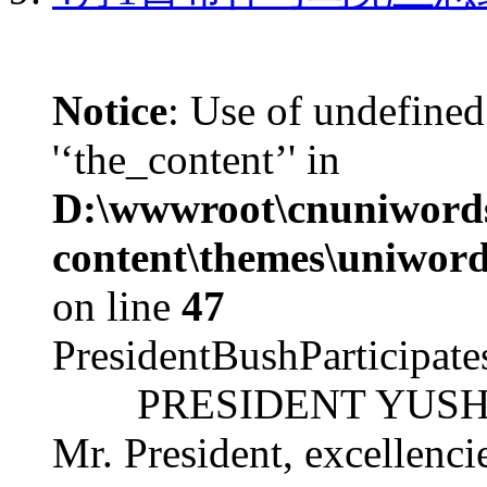
Notice
: Use of undefined
'‘the_content’' in
D:\wwwroot\cnuniword
content\themes\uniword
on line
47
PresidentBushParticipat
PRESIDENT YUSHCHEN
Mr. President, excellencie