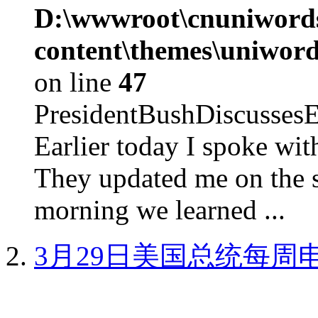
D:\wwwroot\cnuniword
content\themes\uniword
on line
47
PresidentBushDiscus
Earlier today I spoke w
They updated me on the s
morning we learned ...
3月29日美国总统每周