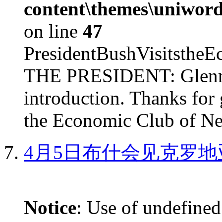
content\themes\uniword
on line
47
PresidentBushVisits
THE PRESIDENT: Glenn, 
introduction. Thanks for 
the Economic Club of Ne
4月5日布什会见克罗地
Notice
: Use of undefined