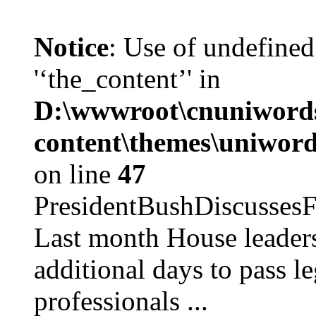
Notice
: Use of undefined
'‘the_content’' in
D:\wwwroot\cnuniword
content\themes\uniword
on line
47
PresidentBushDiscus
Last month House leaders
additional days to pass le
professionals ...