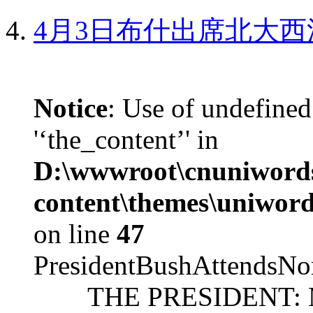
4月3日布什出席北大西
Notice
: Use of undefined
'‘the_content’' in
D:\wwwroot\cnuniword
content\themes\uniword
on line
47
PresidentBushAttendsNo
THE PRESIDENT: Mr. S