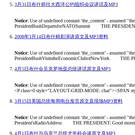
3月31日布什前往大西洋公约组织会议讲话及MP3
Notice
: Use of undefined constant ‘the_content’ - assumed '‘th
PresidentBushDepartsforNATOSummit THE PRESIDENT: Good m
2008年3月14日布什精彩演讲原文及MP3资料
Notice
: Use of undefined constant ‘the_content’ - assumed '‘th
PresidentBushVisitstheEconomicClubofNewYork THE PRESIDEN
4月5日布什会见克罗地亚总统讲话原文及MP3
Notice
: Use of undefined constant ‘the_content’ - assumed '‘th
<P class=0 style="LAYOUT-GRID-MODE: char"><SPAN style
3月15日美国总统每周电台发言原文及现场MP3资料
Notice
: Use of undefined constant ‘the_content’ - assumed '‘th
President'sRadioAddress THE PRESIDENT: Good morning. On Fr
4月1日布什与乌克兰总统尤先科会谈原文及MP3