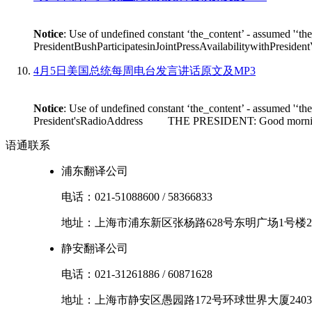
Notice
: Use of undefined constant ‘the_content’ - assumed '‘th
PresidentBushParticipatesinJointPressAvailabilitywithPres
4月5日美国总统每周电台发言讲话原文及MP3
Notice
: Use of undefined constant ‘the_content’ - assumed '‘th
President'sRadioAddress THE PRESIDENT: Good morning. I'm
语通
联系
浦东翻译公司
电话：
021-51088600
/
58366833
地址：
上海市
浦东新区
张杨路628号东明广场1号楼2
静安翻译公司
电话：
021-31261886
/
60871628
地址：
上海市
静安区
愚园路172号环球世界大厦2403