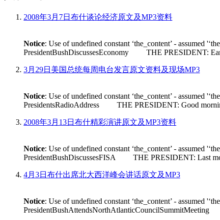
2008年3月7日布什谈论经济原文及MP3资料
Notice
: Use of undefined constant ‘the_content’ - assumed '‘th
PresidentBushDiscussesEconomy THE PRESIDENT: Earlier tod
3月29日美国总统每周电台发言原文资料及现场MP3
Notice
: Use of undefined constant ‘the_content’ - assumed '‘th
PresidentsRadioAddress THE PRESIDENT: Good morning. Its n
2008年3月13日布什精彩演讲原文及MP3资料
Notice
: Use of undefined constant ‘the_content’ - assumed '‘th
PresidentBushDiscussesFISA THE PRESIDENT: Last month House 
4月3日布什出席北大西洋峰会讲话原文及MP3
Notice
: Use of undefined constant ‘the_content’ - assumed '‘th
PresidentBushAttendsNorthAtlanticCouncilSummitMeeting THE