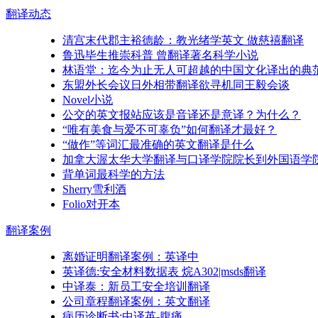
翻译
动态
清宫末代郡主裕德龄：教光绪学英文 做慈禧翻译
鲁迅毕生推崇科普 曾翻译著名科学小说
林语堂：迄今为止无人可超越的中国文化译出的典
东盟外长会议日外相带翻译欲寻机同王毅会谈
Novel小说
公交的英文报站应该是音译还是意译？为什么？
“唯有美食与爱不可辜负”如何翻译才最好？
“做作”等词汇最准确的英文翻译是什么
加拿大渥太华大学翻译与口译学院院长到外国语学
背单词最科学的方法
Sherry雪利酒
Folio对开本
翻译
案例
离婚证明翻译案例：英译中
英译德:安全材料数据表 烷A302|msds翻译
中译泰：新员工安全培训翻译
公司章程翻译案例：英文翻译
病历诊断书:中译英-腹痛