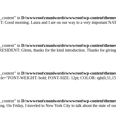
e_content’' in
D:\wwwroot\cnuniwords\wwwroot\wp-content\themes\u
orning. Laura and I are on our way to a very important NATO sum
e_content’' in
D:\wwwroot\cnuniwords\wwwroot\wp-content\themes\u
T: Glenn, thanks for the kind introduction. Thanks for giving me
e_content’' in
D:\wwwroot\cnuniwords\wwwroot\wp-content\themes\u
="FONT-WEIGHT: bold; FONT-SIZE: 12pt; COLOR: rgb(0,51,153); F
e_content’' in
D:\wwwroot\cnuniwords\wwwroot\wp-content\themes\u
iday, I traveled to New York City to talk about the state of our e