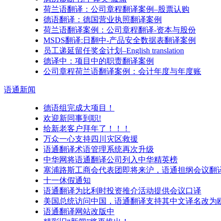
荷兰语翻译：公司章程翻译案例–股票认购
德语翻译：德国营业执照翻译案例
荷兰语翻译案例：公司章程翻译-资本与股份
MSDS翻译:日翻中-产品安全数据表翻译案例
员工递延留任奖金计划–English translation
德译中：项目中的职责翻译案例
公司章程荷兰语翻译案例：会计年度与年度账
语通
新闻
德语组完成大项目！
欢迎新同事到职!
给新老客户拜年了！！！
万众一心支持四川灾区救援
语通翻译术语管理系统再次升级
中华网将语通翻译公司列入中华精英榜
塞浦路斯工商会代表团即将来沪，语通担纲会议翻
十一休假通知
语通翻译为比利时投资推介活动提供会议口译
美国总统访问中国，语通翻译支持其中文译名改为
语通翻译网站改版中