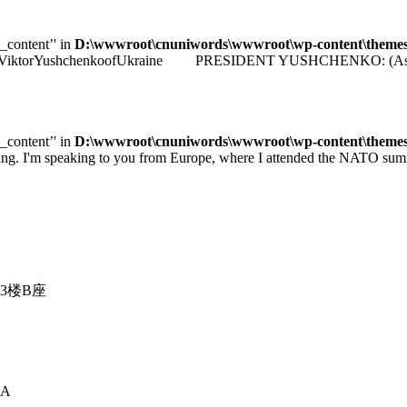
e_content’' in
D:\wwwroot\cnuniwords\wwwroot\wp-content\themes\u
identViktorYushchenkoofUkraine PRESIDENT YUSHCHENKO: (As transla
e_content’' in
D:\wwwroot\cnuniwords\wwwroot\wp-content\themes\u
 speaking to you from Europe, where I attended the NATO summit 
3楼B座
A