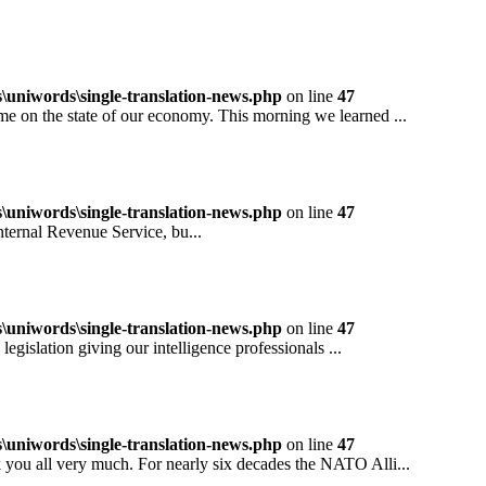
niwords\single-translation-news.php
on line
47
 the state of our economy. This morning we learned ...
niwords\single-translation-news.php
on line
47
rnal Revenue Service, bu...
niwords\single-translation-news.php
on line
47
ation giving our intelligence professionals ...
niwords\single-translation-news.php
on line
47
all very much. For nearly six decades the NATO Alli...