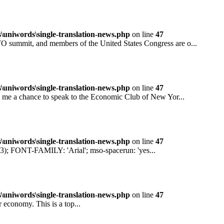
niwords\single-translation-news.php
on line
47
mit, and members of the United States Congress are o...
niwords\single-translation-news.php
on line
47
 a chance to speak to the Economic Club of New Yor...
niwords\single-translation-news.php
on line
47
ONT-FAMILY: 'Arial'; mso-spacerun: 'yes...
niwords\single-translation-news.php
on line
47
conomy. This is a top...