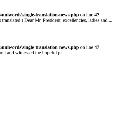
niwords\single-translation-news.php
on line
47
ted.) Dear Mr. President, excellencies, ladies and ...
niwords\single-translation-news.php
on line
47
and witnessed the hopeful pr...