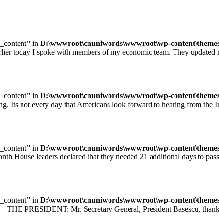
e_content’' in
D:\wwwroot\cnuniwords\wwwroot\wp-content\themes\u
ay I spoke with members of my economic team. They updated me on
e_content’' in
D:\wwwroot\cnuniwords\wwwroot\wp-content\themes\u
ot every day that Americans look forward to hearing from the Inte
e_content’' in
D:\wwwroot\cnuniwords\wwwroot\wp-content\themes\u
leaders declared that they needed 21 additional days to pass legisl
e_content’' in
D:\wwwroot\cnuniwords\wwwroot\wp-content\themes\u
 PRESIDENT: Mr. Secretary General, President Basescu, thank you 