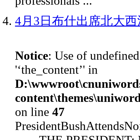
professionals ...
4月3日布什出席北大西
Notice
: Use of undefined
'‘the_content’' in
D:\wwwroot\cnuniword
content\themes\uniword
on line
47
PresidentBushAttendsNo
THE PRESIDENT: Mr. S