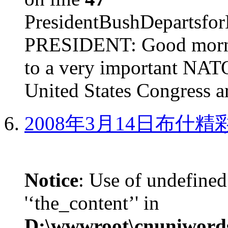
PresidentBushDepar
PRESIDENT: Good mornin
to a very important NAT
United States Congress ar
2008年3月14日布什
Notice
: Use of undefined
'‘the_content’' in
D:\wwwroot\cnuniword