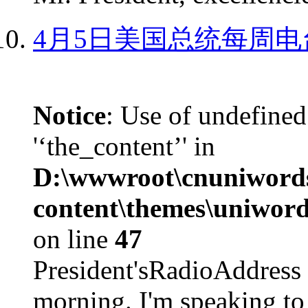
4月5日美国总统每周电
Notice
: Use of undefined
'‘the_content’' in
D:\wwwroot\cnuniword
content\themes\uniword
on line
47
President'sRadioAdd
morning. I'm speaking to