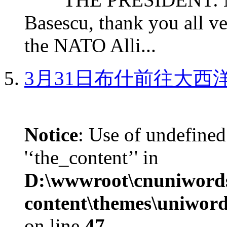
Basescu, thank you all v
the NATO Alli...
3月31日布什前往大西
Notice
: Use of undefined
'‘the_content’' in
D:\wwwroot\cnuniword
content\themes\uniword
on line
47