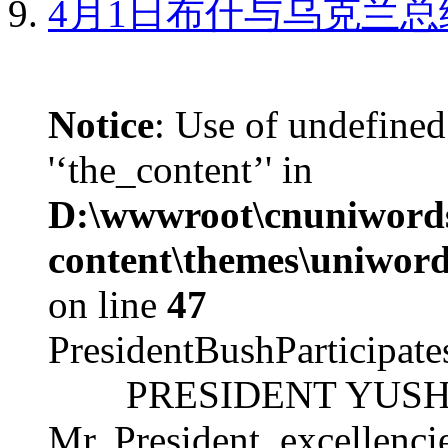
4月1日布什与乌克兰总
Notice
: Use of undefined
'‘the_content’' in
D:\wwwroot\cnuniword
content\themes\uniword
on line
47
PresidentBushParticipat
PRESIDENT YUSHCHEN
Mr. President, excellencie