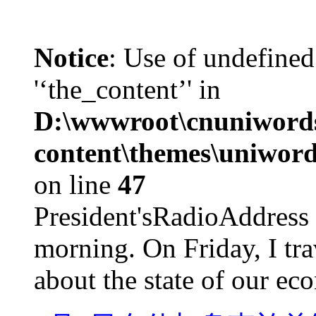
Notice
: Use of undefined
'‘the_content’' in
D:\wwwroot\cnuniword
content\themes\uniword
on line
47
President'sRadioAdd
morning. On Friday, I tra
about the state of our eco