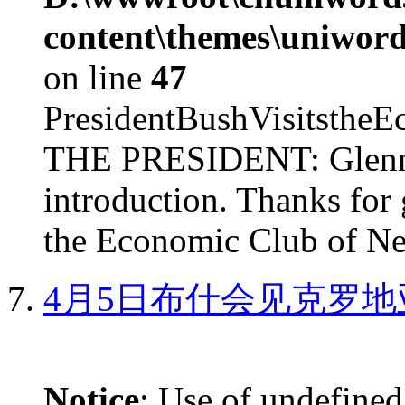
content\themes\uniword
on line
47
PresidentBushVisits
THE PRESIDENT: Glenn, 
introduction. Thanks for 
the Economic Club of Ne
4月5日布什会见克罗地
Notice
: Use of undefined