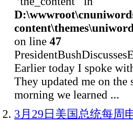
'‘the_content’' in
D:\wwwroot\cnuniword
content\themes\uniword
on line
47
PresidentBushDiscus
Earlier today I spoke w
They updated me on the s
morning we learned ...
3月29日美国总统每周