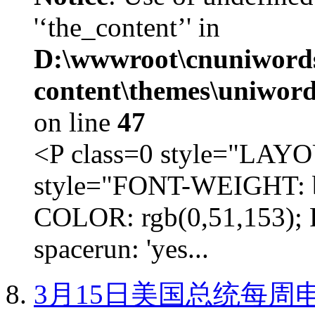
'‘the_content’' in
D:\wwwroot\cnuniword
content\themes\uniword
on line
47
<P class=0 style="LA
style="FONT-WEIGHT: b
COLOR: rgb(0,51,153); 
spacerun: 'yes...
3月15日美国总统每周