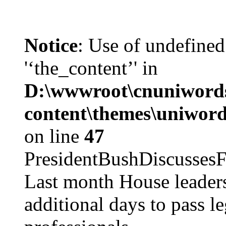
Notice
: Use of undefined
'‘the_content’' in
D:\wwwroot\cnuniword
content\themes\uniword
on line
47
PresidentBushDiscus
Last month House leaders
additional days to pass le