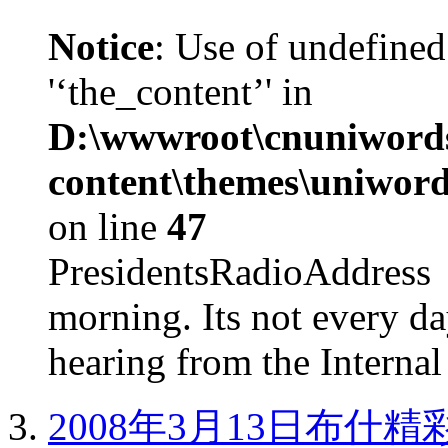
Notice
: Use of undefined
'‘the_content’' in
D:\wwwroot\cnuniword
content\themes\uniword
on line
47
PresidentsRadioAddr
morning. Its not every d
hearing from the Internal
2008年3月13日布什