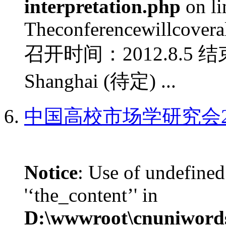
interpretation.php
on l
Theconferencewillcoverall
召开时间：2012.8.5 结
Shanghai (待定) ...
中国高校市场学研究会2
Notice
: Use of undefined
'‘the_content’' in
D:\wwwroot\cnuniword