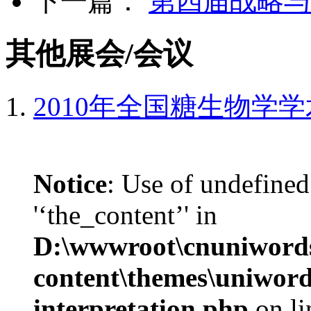
下一篇：
第四届战略与
其他展会/会议
2010年全国糖生物学
Notice
: Use of undefined
'‘the_content’' in
D:\wwwroot\cnuniword
content\themes\uniwords
interpretation.php
on l