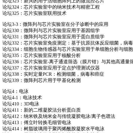
论坛323：新兴的用于活细胞阵列上的微流控芯片
论坛324：芯片实验室中的纳米技术与精密工程
论坛325：芯片实验室联用技术
论坛3-3：微阵列与芯片实验室在分子诊断中的应用
论坛330：微阵列与芯片实验室应用于基因组学
论坛331：微阵列与芯片实验室应用于蛋白质组学
论坛332：芯片实验室免疫测定：基于抗原抗体反应细菌，病毒
论坛334：细胞生物传感器与芯片实验室用于单细胞分析与细
论坛335：芯片实验室应用于核酸分析
论坛336：芯片实验室-离子通道筛选（膜片钳）与其他高通量
论坛337：芯片实验室应用于定点护理测试仪器
论坛338：实时定量PCR：检测细菌，病毒和癌症
论坛339：微阵列芯片用于甲基化检测
论坛4：电泳
论坛4-1：电泳技术
论坛410：3D电泳
论坛411：新的二维凝胶法分析蛋白质
论坛412：纳米铁及纳米金与传统凝胶电泳/离子色谱法
论坛413：傅立叶转换毛细管电泳
论坛414：树脂玻璃用于聚丙烯酰胺凝胶水平电泳