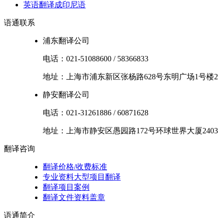
英语翻译成印尼语
语通
联系
浦东翻译公司
电话：
021-51088600
/
58366833
地址：
上海市
浦东新区
张杨路628号东明广场1号楼2
静安翻译公司
电话：
021-31261886
/
60871628
地址：
上海市
静安区
愚园路172号环球世界大厦2403
翻译
咨询
翻译价格/收费标准
专业资料大型项目翻译
翻译项目案例
翻译文件资料盖章
语通
简介