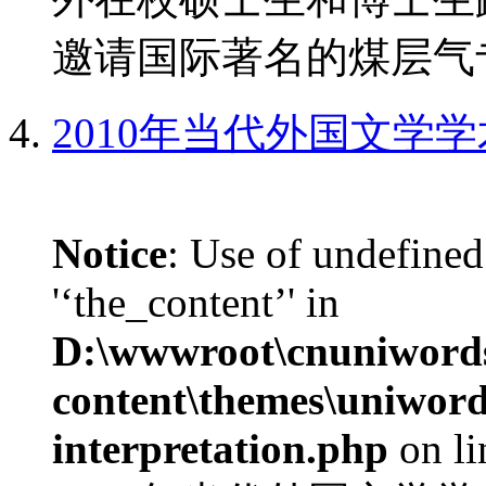
邀请国际著名的煤层气专
2010年当代外国文学
Notice
: Use of undefined
'‘the_content’' in
D:\wwwroot\cnuniword
content\themes\uniwords
interpretation.php
on l