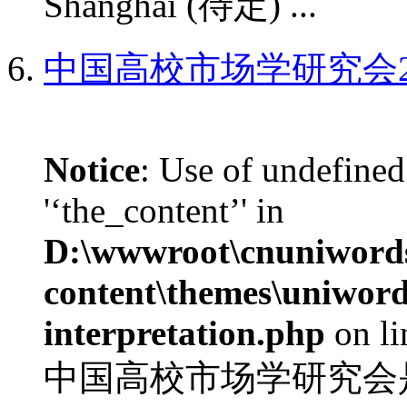
Shanghai (待定) ...
中国高校市场学研究会2
Notice
: Use of undefined
'‘the_content’' in
D:\wwwroot\cnuniword
content\themes\uniwords
interpretation.php
on l
中国高校市场学研究会