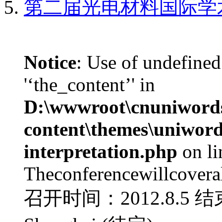
第二届光电材料国际学
Notice
: Use of undefined
'‘the_content’' in
D:\wwwroot\cnuniword
content\themes\uniwords
interpretation.php
on l
Theconferencewillcoverall
召开时间：2012.8.5 结