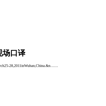
现场口译
March25-28,2011inWuhan,China.&n……