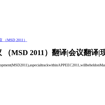
MSD 2011）
MSD 2011）翻译|会议翻译|
elopment(MSD2011),aspecialtrackwithinAPPEEC2011,willbeheldon