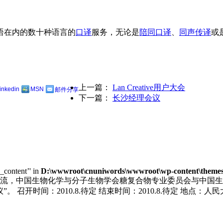
语在内的数十种语言的
口译
服务，无论是
陪同口译
、
同声传译
或
上一篇：
Lan Creative用户大会
linkedin
MSN
邮件分享
下一篇：
长沙经理会议
e_content’' in
D:\wwwroot\cnuniwords\wwwroot\wp-content\themes\u
，中国生物化学与分子生物学会糖复合物专业委员会与中国生物工程
召开时间：2010.8.待定 结束时间：2010.8.待定 地点：人民