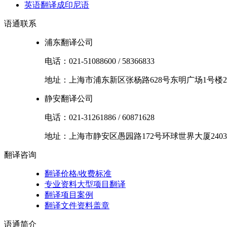
英语翻译成印尼语
语通
联系
浦东翻译公司
电话：
021-51088600
/
58366833
地址：
上海市
浦东新区
张杨路628号东明广场1号楼2
静安翻译公司
电话：
021-31261886
/
60871628
地址：
上海市
静安区
愚园路172号环球世界大厦2403
翻译
咨询
翻译价格/收费标准
专业资料大型项目翻译
翻译项目案例
翻译文件资料盖章
语通
简介