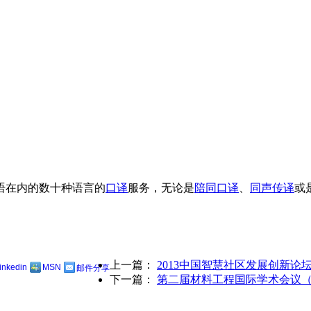
语在内的数十种语言的
口译
服务，无论是
陪同口译
、
同声传译
或
上一篇：
2013中国智慧社区发展创新论
linkedin
MSN
邮件分享
下一篇：
第二届材料工程国际学术会议（IC