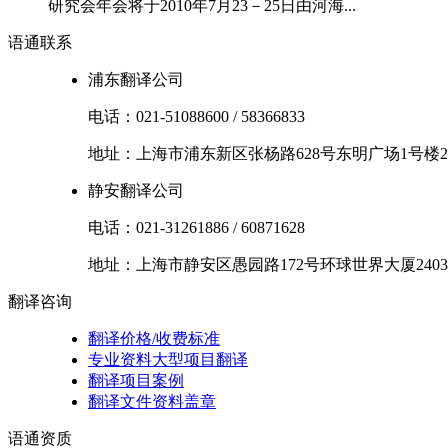
研究会年会将于2010年7月23－25日由河海...
语通
联系
浦东翻译公司
电话：
021-51088600
/
58366833
地址：
上海市
浦东新区
张杨路628号东明广场1号楼2
静安翻译公司
电话：
021-31261886
/
60871628
地址：
上海市
静安区
愚园路172号环球世界大厦2403
翻译
咨询
翻译价格/收费标准
专业资料大型项目翻译
翻译项目案例
翻译文件资料盖章
语通
资质