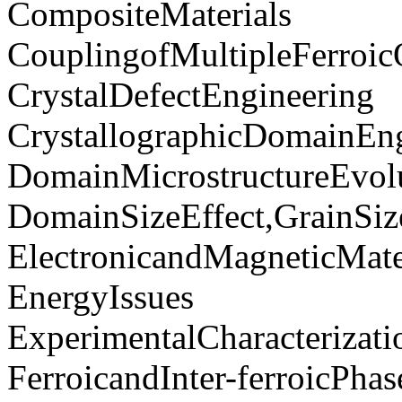
CompositeMaterials
CouplingofMultipleFerroic
CrystalDefectEngineering
CrystallographicDomainEn
DomainMicrostructureEvol
DomainSizeEffect,GrainSize
ElectronicandMagneticMate
EnergyIssues
ExperimentalCharacterizati
FerroicandInter-ferroicPha