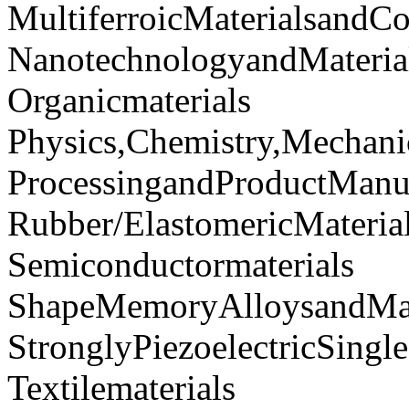
MultiferroicMaterialsandC
NanotechnologyandMateria
Organicmaterials
Physics,Chemistry,Mechani
ProcessingandProductManu
Rubber/ElastomericMateria
Semiconductormaterials
ShapeMemoryAlloysandMar
StronglyPiezoelectricSingl
Textilematerials