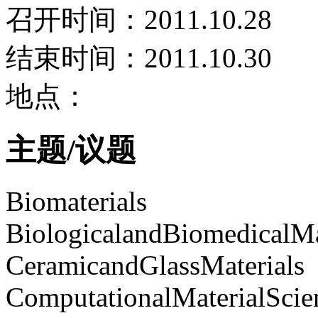
召开时间：2011.10.28
结束时间：2011.10.30
地点：
主题/议题
Biomaterials
BiologicalandBiomedicalMa
CeramicandGlassMaterials
ComputationalMaterialScie