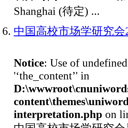
Shanghai (待定) ...
中国高校市场学研究会2
Notice
: Use of undefined
'‘the_content’' in
D:\wwwroot\cnuniword
content\themes\uniwords
interpretation.php
on l