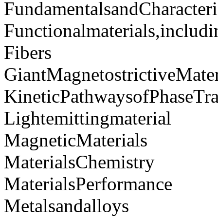
FundamentalsandCharacteri
Functionalmaterials,includ
Fibers
GiantMagnetostrictiveMat
KineticPathwaysofPhaseTr
Lightemittingmaterial
MagneticMaterials
MaterialsChemistry
MaterialsPerformance
Metalsandalloys