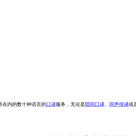
语在内的数十种语言的
口译
服务，无论是
陪同口译
、
同声传译
或