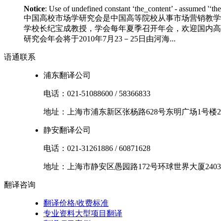
Notice
: Use of undefined constant ‘the_content’ - assumed '‘th
中国高校市场学研究会是中国高等院校从事市场营销教学
学校长纪宝成教授，学会每年夏季召开年会，欢迎国内高等
研究会年会将于2010年7月23－25日由河海...
语通
联系
浦东翻译公司
电话：
021-51088600
/
58366833
地址：
上海市
浦东新区
张杨路628号东明广场1号楼2
静安翻译公司
电话：
021-31261886
/
60871628
地址：
上海市
静安区
愚园路172号环球世界大厦2403
翻译
咨询
翻译价格/收费标准
专业资料大型项目翻译