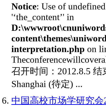
Notice
: Use of undefined
'‘the_content’' in
D:\wwwroot\cnuniword
content\themes\uniwords
interpretation.php
on l
Theconferencewillcoverall
召开时间：2012.8.5 结
Shanghai (待定) ...
中国高校市场学研究会2