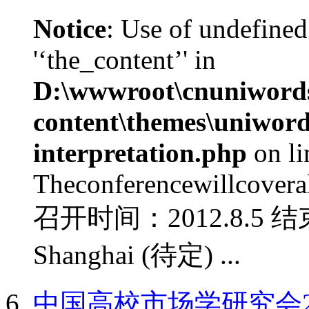
Notice
: Use of undefined
'‘the_content’' in
D:\wwwroot\cnuniword
content\themes\uniwords
interpretation.php
on l
Theconferencewillcoverall
召开时间：2012.8.5 结
Shanghai (待定) ...
中国高校市场学研究会2