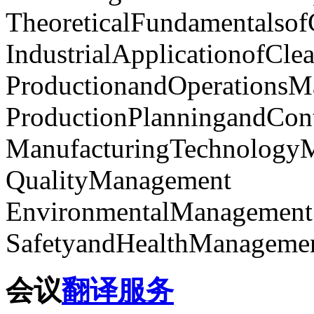
TheoreticalFundamentalsof
IndustrialApplicationofCl
ProductionandOperations
ProductionPlanningandCon
ManufacturingTechnology
QualityManagement
EnvironmentalManagement
SafetyandHealthManageme
会议
翻译服务