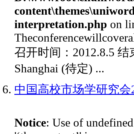
content\themes\uniwords
interpretation.php
on l
Theconferencewillcoverall
召开时间：2012.8.5 结
Shanghai (待定) ...
中国高校市场学研究会2
Notice
: Use of undefined