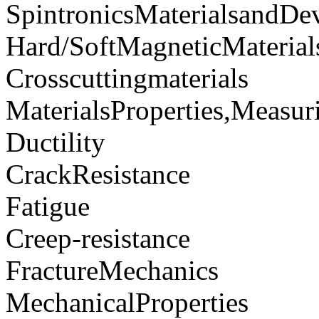
SpintronicsMaterialsandDe
Hard/SoftMagneticMaterial
Crosscuttingmaterials
MaterialsProperties,Measu
Ductility
CrackResistance
Fatigue
Creep-resistance
FractureMechanics
MechanicalProperties