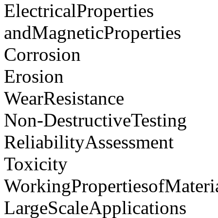
ElectricalProperties
andMagneticProperties
Corrosion
Erosion
WearResistance
Non-DestructiveTesting
ReliabilityAssessment
Toxicity
WorkingPropertiesofMateri
LargeScaleApplications