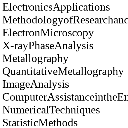
ElectronicsApplications
MethodologyofResearchand
ElectronMicroscopy
X-rayPhaseAnalysis
Metallography
QuantitativeMetallography
ImageAnalysis
ComputerAssistanceintheEn
NumericalTechniques
StatisticMethods