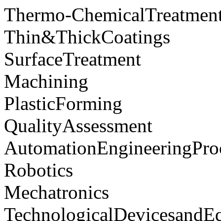
Thermo-ChemicalTreatmen
Thin&ThickCoatings
SurfaceTreatment
Machining
PlasticForming
QualityAssessment
AutomationEngineeringPro
Robotics
Mechatronics
TechnologicalDevicesandE