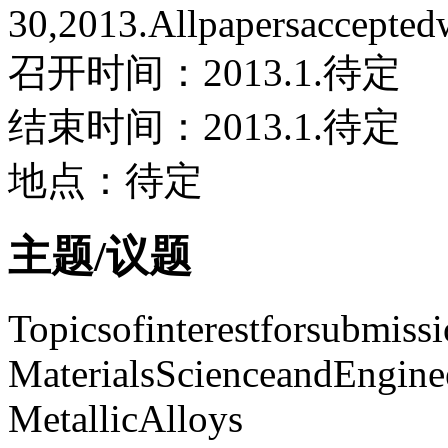
30,2013.Allpapersaccepte
召开时间：2013.1.待定
结束时间：2013.1.待定
地点：待定
主题/议题
Topicsofinterestforsubmissi
MaterialsScienceandEngine
MetallicAlloys