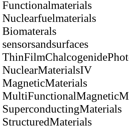
Functionalmaterials
Nuclearfuelmaterials
Biomaterals
sensorsandsurfaces
ThinFilmChalcogenidePhoto
NuclearMaterialsIV
MagneticMaterials
MultiFunctionalMagneticMa
SuperconductingMaterials
StructuredMaterials