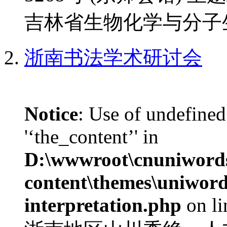
吉林省生物化学与分子生
浙南书法学术研讨会
Notice
: Use of undefined
'‘the_content’' in
D:\wwwroot\cnuniword
content\themes\uniwords
interpretation.php
on l