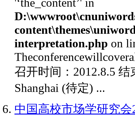
'‘the_content’' in
D:\wwwroot\cnuniword
content\themes\uniwords
interpretation.php
on l
Theconferencewillcoverall
召开时间：2012.8.5 结
Shanghai (待定) ...
中国高校市场学研究会2