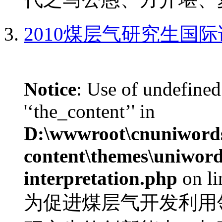
2010煤层气研究生国
Notice
: Use of undefined
'‘the_content’' in
D:\wwwroot\cnuniword
content\themes\uniwords
interpretation.php
on l
为促进煤层气开发利用