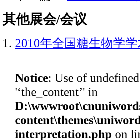
其他展会/会议
2010年全国糖生物学
Notice
: Use of undefined
'‘the_content’' in
D:\wwwroot\cnuniword
content\themes\uniwords
interpretation.php
on l