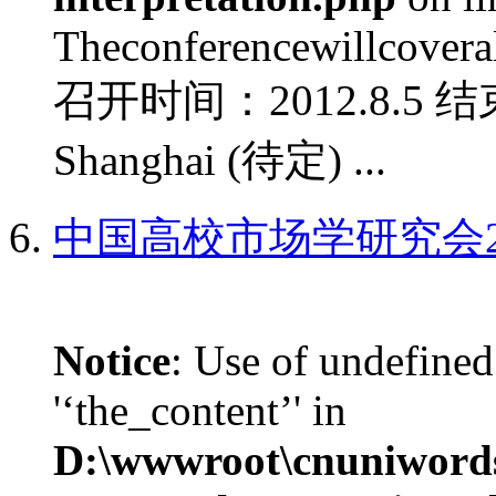
Theconferencewillcoverall
召开时间：2012.8.5 结
Shanghai (待定) ...
中国高校市场学研究会2
Notice
: Use of undefined
'‘the_content’' in
D:\wwwroot\cnuniword