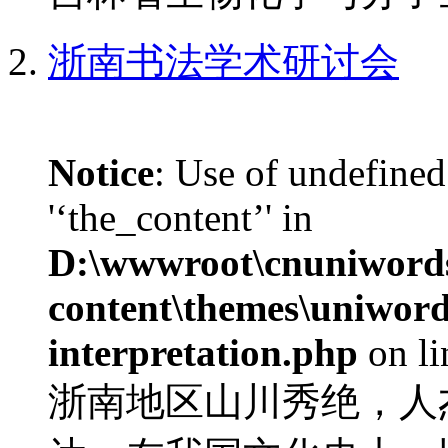
浙南书法学术研讨会
Notice
: Use of undefined
'‘the_content’' in
D:\wwwroot\cnuniword
content\themes\uniwords
interpretation.php
on l
浙南地区山川秀绝，人