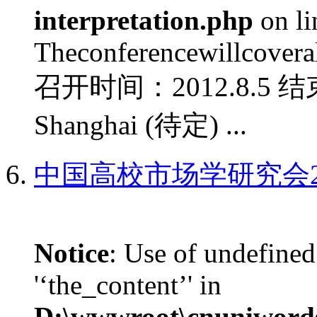
interpretation.php
on l
Theconferencewillcoverall
召开时间：2012.8.5 结
Shanghai (待定) ...
中国高校市场学研究会2
Notice
: Use of undefined
'‘the_content’' in
D:\wwwroot\cnuniword