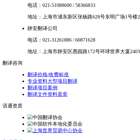
电话：
021-51088600
/
58366833
地址：
上海市
浦东新区
张杨路628号东明广场1号楼2
静安翻译公司
电话：
021-31261886
/
60871628
地址：
上海市
静安区
愚园路172号环球世界大厦2403
翻译
咨询
翻译价格/收费标准
专业资料大型项目翻译
翻译项目案例
翻译文件资料盖章
语通
资质