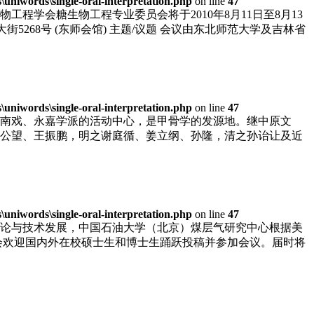
niwords\single-oral-interpretation.php
on line
47
学会糖生物工程专业委员会将于2010年8月11日至8月13
大街5268号 (东师会馆) 主题/议题 会议由东北师范大学及吉林省
niwords\single-oral-interpretation.php
on line
47
南戏、永嘉学派的活动中心，是甲骨学的发源地。继中原文
公望、王振鹏，明之谢庭循、姜立纲、孙隆，清之孙诒让及近
niwords\single-oral-interpretation.php
on line
47
论与技术发展，中国石油大学（北京）煤层气研究中心根据美
组委会欢迎国内外在校硕士生和博士生踊跃投稿并参加会议。届时将