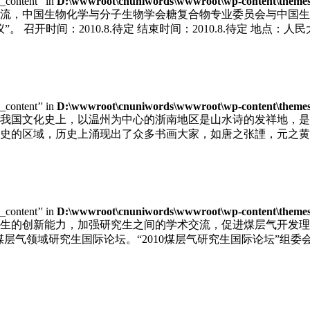
e_content’' in
D:\wwwroot\cnuniwords\wwwroot\wp-content\themes\u
，中国生物化学与分子生物学会糖复合物专业委员会与中国生物工程
召开时间：2010.8.待定 结束时间：2010.8.待定 地点：人民
e_content’' in
D:\wwwroot\cnuniwords\wwwroot\wp-content\themes\u
我国文化史上，以温州为中心的浙南地区是山水诗的发祥地，是
史的区域，历史上涌现出了众多书画大家，如唐之张諲，元之黄
e_content’' in
D:\wwwroot\cnuniwords\wwwroot\wp-content\themes\u
生的创新能力，加强研究生之间的学术交流，促进煤层气开发理
届煤层气领域研究生国际论坛。“2010煤层气研究生国际论坛”