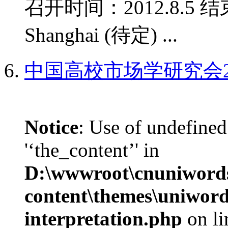
召开时间：2012.8.5 结
Shanghai (待定) ...
中国高校市场学研究会2
Notice
: Use of undefined
'‘the_content’' in
D:\wwwroot\cnuniword
content\themes\uniwords
interpretation.php
on l