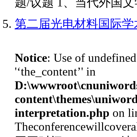
题/议题 1、当代外国文学
第二届光电材料国际学
Notice
: Use of undefined
'‘the_content’' in
D:\wwwroot\cnuniword
content\themes\uniwords
interpretation.php
on l
Theconferencewillcoverall