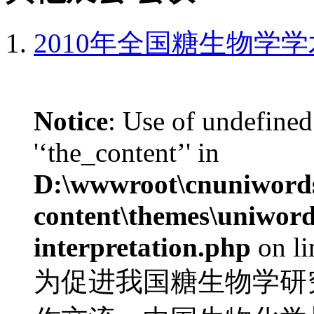
2010年全国糖生物学
Notice
: Use of undefined
'‘the_content’' in
D:\wwwroot\cnuniword
content\themes\uniwords
interpretation.php
on l
为促进我国糖生物学研