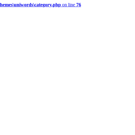
hemes\uniwords\category.php
on line
76