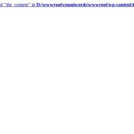
d '‘the_content’' in
D:\wwwroot\cnuniwords\wwwroot\wp-content\t