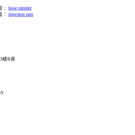
篇：
hose nippler
篇：
injection ram
3楼B座
A