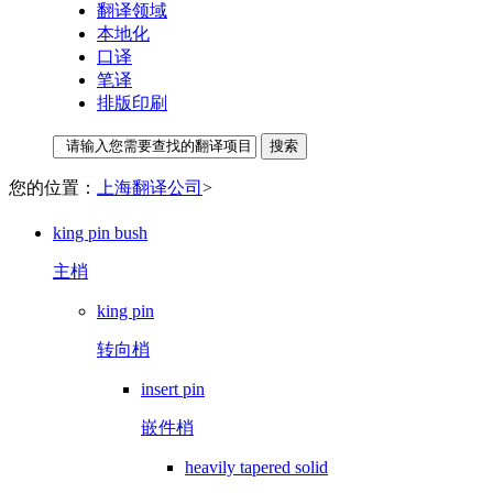
翻译领域
本地化
口译
笔译
排版印刷
您的位置：
上海翻译公司
>
king pin bush
主梢
king pin
转向梢
insert pin
嵌件梢
heavily tapered solid