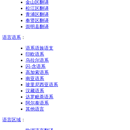
金山区翻译
松江区翻译
青浦区翻译
奉贤区翻译
崇明县翻译
语言语系
：
语系语族语支
印欧语系
乌拉尔语系
闪-含语系
高加索语系
南亚语系
玻里尼西亚语系
汉藏语系
达罗毗荼语系
阿尔泰语系
其他语言
语言区域
：