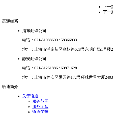
上一
下一
语通
联系
浦东翻译公司
电话：
021-51088600
/
58366833
地址：
上海市
浦东新区
张杨路628号东明广场1号楼2
静安翻译公司
电话：
021-31261886
/
60871628
地址：
上海市
静安区
愚园路172号环球世界大厦2403
语通
简介
关于语通
服务范围
服务团队
语通优势