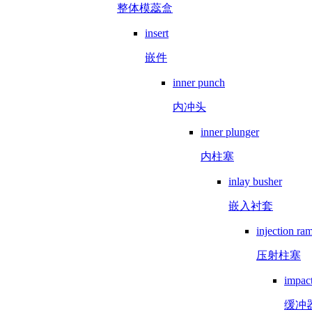
整体模蕊盒
insert
嵌件
inner punch
内冲头
inner plunger
内柱塞
inlay busher
嵌入衬套
injection ra
压射柱塞
impac
缓冲