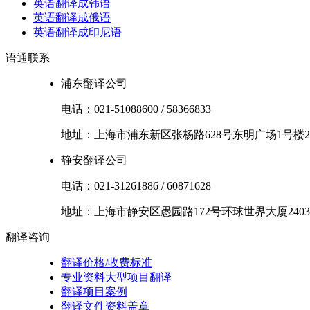
英语翻译成韩语
英语翻译成俄语
英语翻译成印尼语
语通
联系
浦东翻译公司
电话：
021-51088600
/
58366833
地址：
上海市
浦东新区
张杨路628号东明广场1号楼2
静安翻译公司
电话：
021-31261886
/
60871628
地址：
上海市
静安区
愚园路172号环球世界大厦2403
翻译
咨询
翻译价格/收费标准
专业资料大型项目翻译
翻译项目案例
翻译文件资料盖章