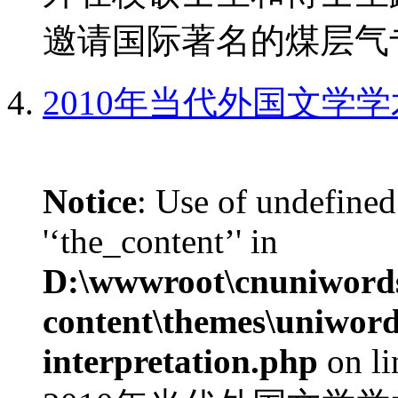
邀请国际著名的煤层气专
2010年当代外国文学
Notice
: Use of undefined
'‘the_content’' in
D:\wwwroot\cnuniword
content\themes\uniwords
interpretation.php
on l