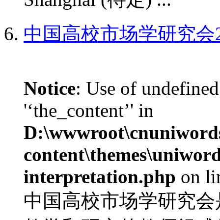
中国高校市场学研究会2
Notice
: Use of undefined
'‘the_content’' in
D:\wwwroot\cnuniword
content\themes\uniwords
interpretation.php
on l
中国高校市场学研究会