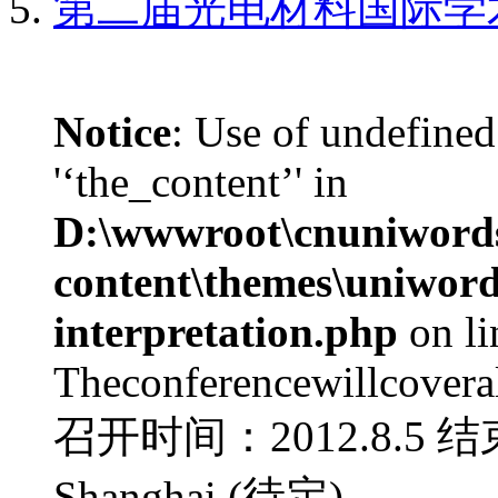
第二届光电材料国际学
Notice
: Use of undefined
'‘the_content’' in
D:\wwwroot\cnuniword
content\themes\uniwords
interpretation.php
on l
Theconferencewillcoverall
召开时间：2012.8.5 结
Shanghai (待定) ...