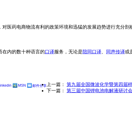
，对医药电商物流有利的政策环境和迅猛的发展趋势进行充分剖
语在内的数十种语言的
口译
服务，无论是
陪同口译
、
同声传译
或
上一篇：
第九届全国微波化学暨第四届
linkedin
MSN
邮件分享
下一篇：
第三届中国锂电池电解液研讨会2