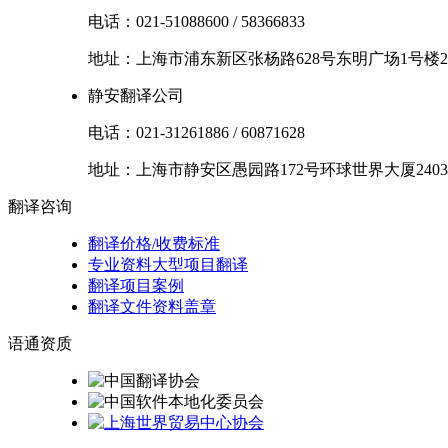
电话：
021-51088600
/
58366833
地址：
上海市
浦东新区
张杨路628号东明广场1号楼2
静安翻译公司
电话：
021-31261886
/
60871628
地址：
上海市
静安区
愚园路172号环球世界大厦2403
翻译
咨询
翻译价格/收费标准
专业资料大型项目翻译
翻译项目案例
翻译文件资料盖章
语通
资质