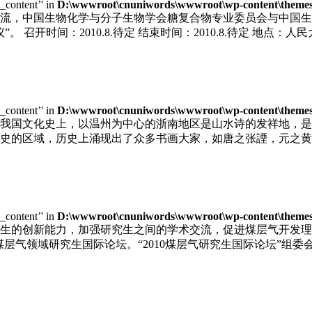
e_content’' in
D:\wwwroot\cnuniwords\wwwroot\wp-content\themes\u
，中国生物化学与分子生物学会糖复合物专业委员会与中国生物工程
召开时间：2010.8.待定 结束时间：2010.8.待定 地点：人民
e_content’' in
D:\wwwroot\cnuniwords\wwwroot\wp-content\themes\u
我国文化史上，以温州为中心的浙南地区是山水诗的发祥地，是
史的区域，历史上涌现出了众多书画大家，如唐之张諲，元之黄
e_content’' in
D:\wwwroot\cnuniwords\wwwroot\wp-content\themes\u
生的创新能力，加强研究生之间的学术交流，促进煤层气开发理
届煤层气领域研究生国际论坛。“2010煤层气研究生国际论坛”