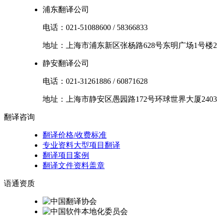
浦东翻译公司
电话：
021-51088600
/
58366833
地址：
上海市
浦东新区
张杨路628号东明广场1号楼2
静安翻译公司
电话：
021-31261886
/
60871628
地址：
上海市
静安区
愚园路172号环球世界大厦2403
翻译
咨询
翻译价格/收费标准
专业资料大型项目翻译
翻译项目案例
翻译文件资料盖章
语通
资质