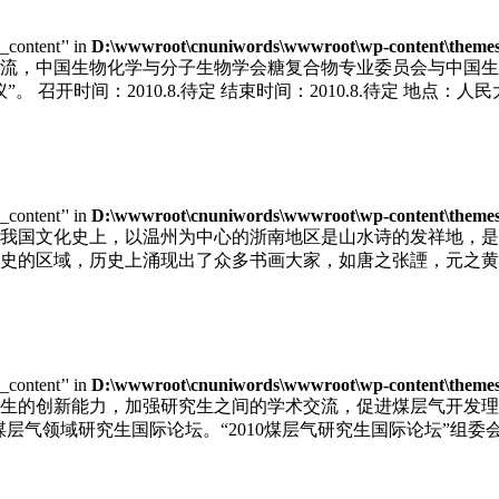
e_content’' in
D:\wwwroot\cnuniwords\wwwroot\wp-content\themes\u
，中国生物化学与分子生物学会糖复合物专业委员会与中国生物工程
召开时间：2010.8.待定 结束时间：2010.8.待定 地点：人民
e_content’' in
D:\wwwroot\cnuniwords\wwwroot\wp-content\themes\u
我国文化史上，以温州为中心的浙南地区是山水诗的发祥地，是
史的区域，历史上涌现出了众多书画大家，如唐之张諲，元之黄
e_content’' in
D:\wwwroot\cnuniwords\wwwroot\wp-content\themes\u
生的创新能力，加强研究生之间的学术交流，促进煤层气开发理
届煤层气领域研究生国际论坛。“2010煤层气研究生国际论坛”