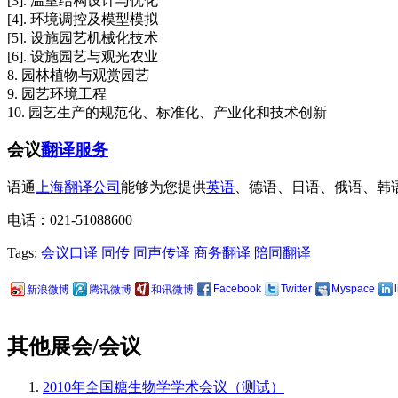
[3]. 温室结构设计与优化
[4]. 环境调控及模型模拟
[5]. 设施园艺机械化技术
[6]. 设施园艺与观光农业
8. 园林植物与观赏园艺
9. 园艺环境工程
10. 园艺生产的规范化、标准化、产业化和技术创新
会议
翻译服务
语通
上海翻译公司
能够为您提供
英语
、德语、日语、俄语、韩
电话：021-51088600
Tags:
会议口译
同传
同声传译
商务翻译
陪同翻译
Facebook
Twitter
Myspace
新浪微博
腾讯微博
和讯微博
其他展会/会议
2010年全国糖生物学学术会议（测试）