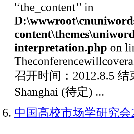
'‘the_content’' in
D:\wwwroot\cnuniword
content\themes\uniwords
interpretation.php
on l
Theconferencewillcoverall
召开时间：2012.8.5 结
Shanghai (待定) ...
中国高校市场学研究会2