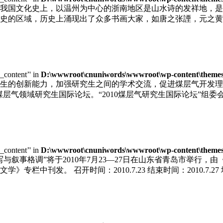
我国文化史上，以温州为中心的浙南地区是山水诗的发祥地，是
史的区域，历史上涌现出了众多书画大家，如唐之张諲，元之黄
e_content’' in
D:\wwwroot\cnuniwords\wwwroot\wp-content\themes\u
生的创新能力，加强研究生之间的学术交流，促进煤层气开发理
届煤层气领域研究生国际论坛。“2010煤层气研究生国际论坛”
e_content’' in
D:\wwwroot\cnuniwords\wwwroot\wp-content\themes\u
写与叙事格调”将于2010年7月23—27日在山东省青岛市举行
栏中刊发。 召开时间：2010.7.23 结束时间：2010.7.