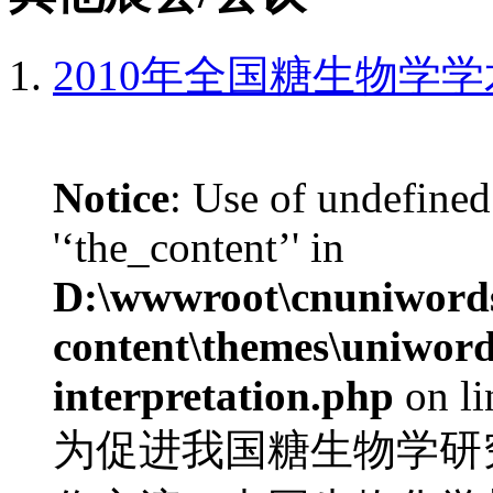
2010年全国糖生物学
Notice
: Use of undefined
'‘the_content’' in
D:\wwwroot\cnuniword
content\themes\uniwords
interpretation.php
on l
为促进我国糖生物学研