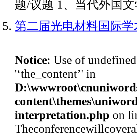
题/议题 1、当代外国文学
第二届光电材料国际学
Notice
: Use of undefined
'‘the_content’' in
D:\wwwroot\cnuniword
content\themes\uniwords
interpretation.php
on l
Theconferencewillcoverall