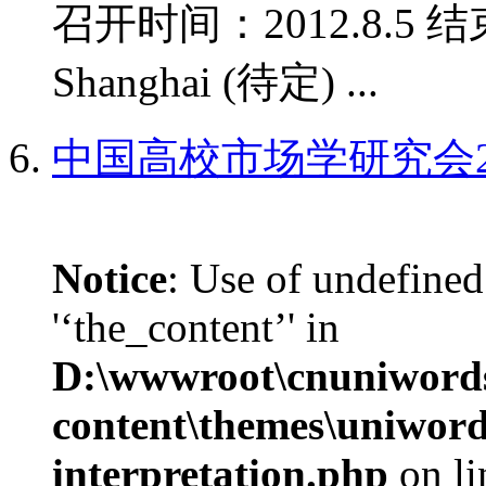
召开时间：2012.8.5 结
Shanghai (待定) ...
中国高校市场学研究会2
Notice
: Use of undefined
'‘the_content’' in
D:\wwwroot\cnuniword
content\themes\uniwords
interpretation.php
on l