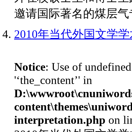
邀请国际著名的煤层气专
2010年当代外国文学
Notice
: Use of undefined
'‘the_content’' in
D:\wwwroot\cnuniword
content\themes\uniwords
interpretation.php
on l