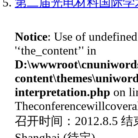
第二届光电材料国际学
Notice
: Use of undefined
'‘the_content’' in
D:\wwwroot\cnuniword
content\themes\uniwords
interpretation.php
on l
Theconferencewillcoverall
召开时间：2012.8.5 结
Shanghai (待定) ...