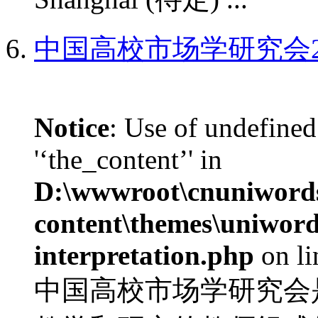
中国高校市场学研究会2
Notice
: Use of undefined
'‘the_content’' in
D:\wwwroot\cnuniword
content\themes\uniwords
interpretation.php
on l
中国高校市场学研究会