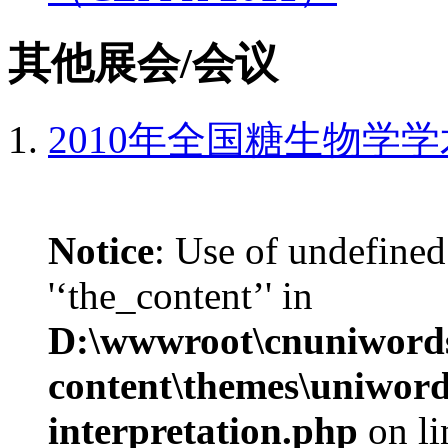
其他展会/会议
2010年全国糖生物学
Notice
: Use of undefined
'‘the_content’' in
D:\wwwroot\cnuniword
content\themes\uniwords
interpretation.php
on l