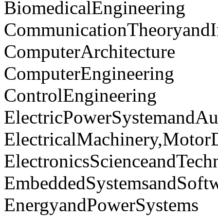
BiomedicalEngineering
CommunicationTheoryandI
ComputerArchitecture
ComputerEngineering
ControlEngineering
ElectricPowerSystemandAu
ElectricalMachinery,Motor
ElectronicsScienceandTech
EmbeddedSystemsandSoftw
EnergyandPowerSystems