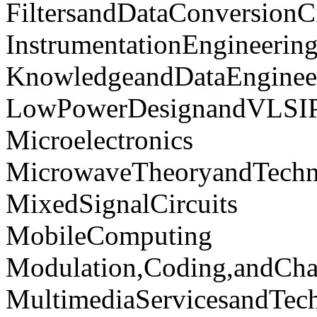
FiltersandDataConversionCi
InstrumentationEngineerin
KnowledgeandDataEnginee
LowPowerDesignandVLSIP
Microelectronics
MicrowaveTheoryandTechn
MixedSignalCircuits
MobileComputing
Modulation,Coding,andCha
MultimediaServicesandTec