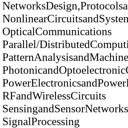
NetworksDesign,Protocol
NonlinearCircuitsandSyste
OpticalCommunications
Parallel/DistributedCompu
PatternAnalysisandMachine
PhotonicandOptoelectronicC
PowerElectronicsandPower
RFandWirelessCircuits
SensingandSensorNetwork
SignalProcessing