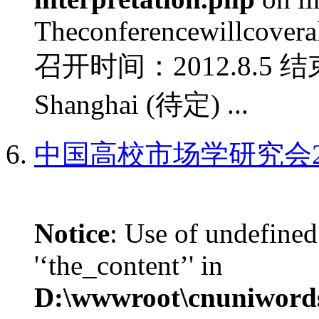
Theconferencewillcoverall
召开时间：2012.8.5 结
Shanghai (待定) ...
中国高校市场学研究会2
Notice
: Use of undefined
'‘the_content’' in
D:\wwwroot\cnuniword