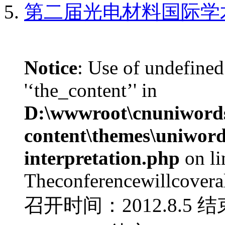
第二届光电材料国际学
Notice
: Use of undefined
'‘the_content’' in
D:\wwwroot\cnuniword
content\themes\uniwords
interpretation.php
on l
Theconferencewillcoverall
召开时间：2012.8.5 结