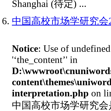
Shanghai (待定) ...
中国高校市场学研究会2
Notice
: Use of undefined
'‘the_content’' in
D:\wwwroot\cnuniword
content\themes\uniwords
interpretation.php
on l
中国高校市场学研究会