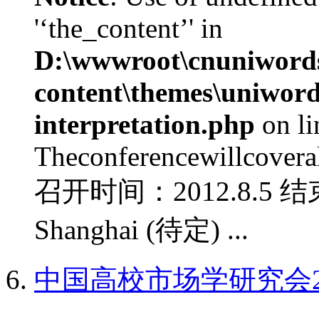
'‘the_content’' in
D:\wwwroot\cnuniword
content\themes\uniwords
interpretation.php
on l
Theconferencewillcoverall
召开时间：2012.8.5 结
Shanghai (待定) ...
中国高校市场学研究会2