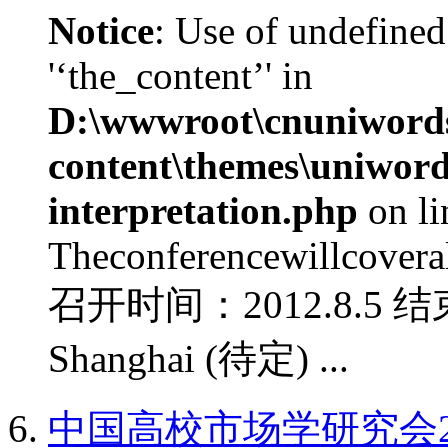
Notice
: Use of undefined
'‘the_content’' in
D:\wwwroot\cnuniword
content\themes\uniwords
interpretation.php
on l
Theconferencewillcoverall
召开时间：2012.8.5 结
Shanghai (待定) ...
中国高校市场学研究会2