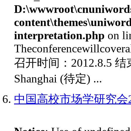
D:\wwwroot\cnuniword
content\themes\uniwords
interpretation.php
on l
Theconferencewillcoverall
召开时间：2012.8.5 结
Shanghai (待定) ...
中国高校市场学研究会2