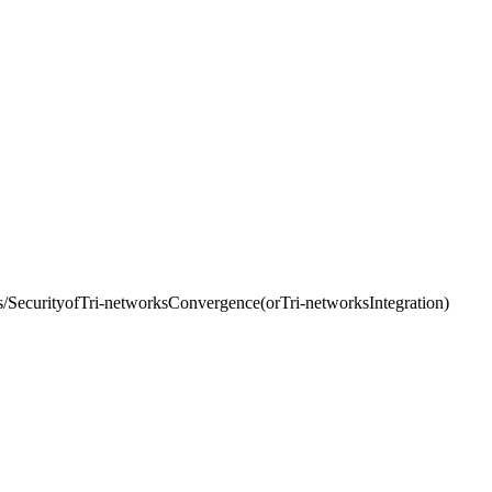
yofTri-networksConvergence(orTri-networksIntegration)