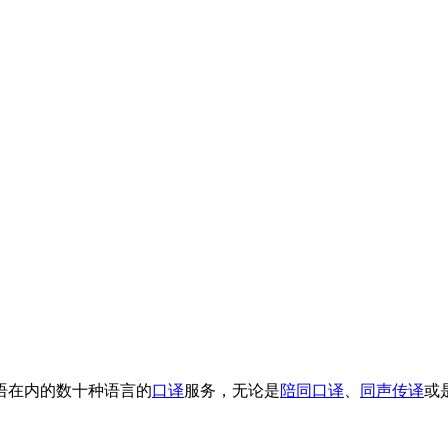
语在内的数十种语言的
口译
服务，无论是
陪同口译
、
同声传译
或