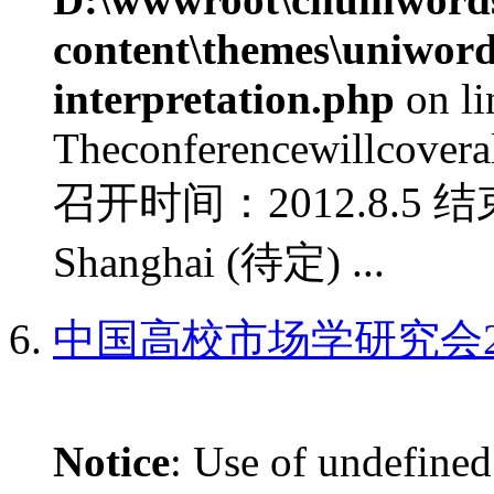
content\themes\uniwords
interpretation.php
on l
Theconferencewillcoverall
召开时间：2012.8.5 结
Shanghai (待定) ...
中国高校市场学研究会2
Notice
: Use of undefined