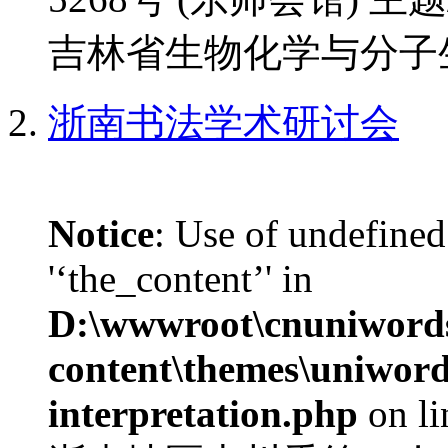
吉林省生物化学与分子生
浙南书法学术研讨会
Notice
: Use of undefined
'‘the_content’' in
D:\wwwroot\cnuniword
content\themes\uniwords
interpretation.php
on l