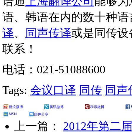
语通
上海翻译公司
能够为
语、韩语在内的数十种语
译
、
同声传译
或是同传设
联系！
电话：021-51088600
Tags:
会议口译
同传
同声
新浪微博
腾讯微博
和讯微博
MSN
邮件分享
上一篇：
2012年第